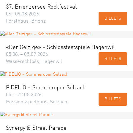
37. Brienzersee Rockfestival
06.–09.08.2026
BILLETS
Forsthaus, Brienz
«Der Geizige» – Schlossfestspiele Hagenwil
05.08. – 05.09.2026
BILLETS
Wasserschloss, Hagenwil
FIDELIO – Sommeroper Selzach
05. – 22.08.2026
BILLETS
Passionsspielhaus, Selzach
Synergy @ Street Parade