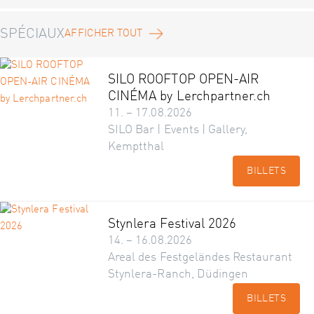
SPÉCIAUX
AFFICHER TOUT
SILO ROOFTOP OPEN-AIR
CINÉMA by Lerchpartner.ch
11. – 17.08.2026
SILO Bar | Events | Gallery,
Kemptthal
BILLETS
Stynlera Festival 2026
14. – 16.08.2026
Areal des Festgeländes Restaurant
Stynlera-Ranch, Düdingen
BILLETS