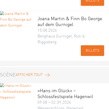
BILLETS
Joana Martin & Finn Bo George
auf dem Gurnigel
15.08.2026
Berghaus Gurnigel, Rüti b.
Riggisberg
BILLETS
SCÈNE
AFFICHER TOUT
«Hans im Glück» –
Schlossfestspiele Hagenwil
09.08 – 02.09.2026
Wasserschloss, Hagenwil