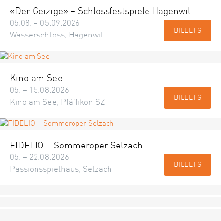
«Der Geizige» – Schlossfestspiele Hagenwil
05.08. – 05.09.2026
BILLETS
Wasserschloss, Hagenwil
Kino am See
05. – 15.08.2026
BILLETS
Kino am See, Pfäffikon SZ
FIDELIO – Sommeroper Selzach
05. – 22.08.2026
BILLETS
Passionsspielhaus, Selzach