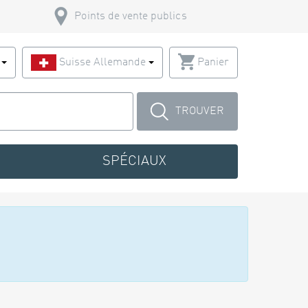
Points de vente publics
s
Suisse Allemande
Panier
TROUVER
SPÉCIAUX