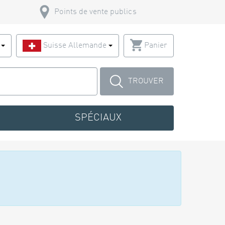
Points de vente publics
s
Suisse Allemande
Panier
TROUVER
SPÉCIAUX