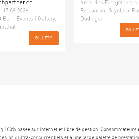
chpartner.ch
Areal des Festgeländes
– 17.08.2026
Restaurant Stynlera-Ra
 Bar | Events | Gallery,
Düdingen
ptthal
BILLE
BILLETS
ng 100% basée sur internet et libre de gestion. Consommateurs 
es prix ultra-concurrentiels et à une large palette de prestation