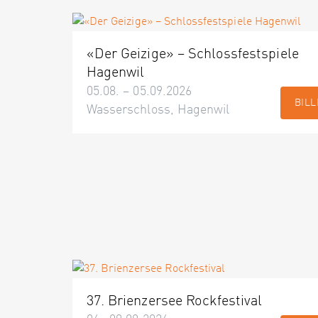
«Der Geizige» – Schlossfestspiele
Hagenwil
05.08. – 05.09.2026
BILL
Wasserschloss, Hagenwil
37. Brienzersee Rockfestival