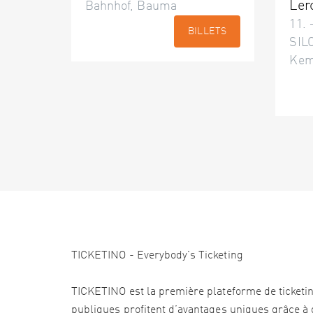
Ler
Bahnhof, Bauma
11. 
BILLETS
SILO
Kem
TICKETINO - Everybody's Ticketing
TICKETINO est la première plateforme de ticketi
publiques profitent d’avantages uniques grâce à d