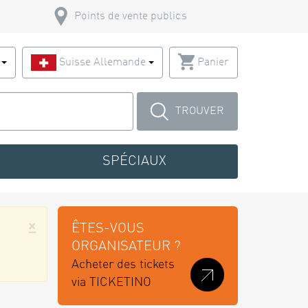
Points de vente publics
s
Suisse Allemande
Panier
TROUVER
SPÉCIAUX
×
ÊTES-VOUS
ORGANISATEUR ?
Acheter des tickets
via TICKETINO