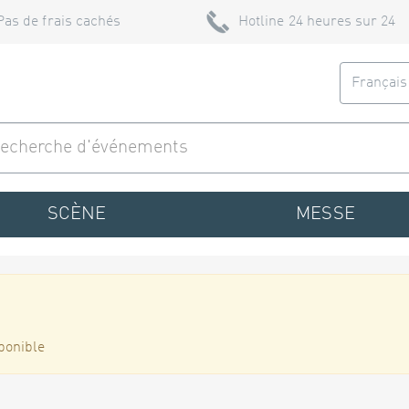
Pas de frais cachés
Hotline 24 heures sur 24
Françai
SCÈNE
MESSE
ponible