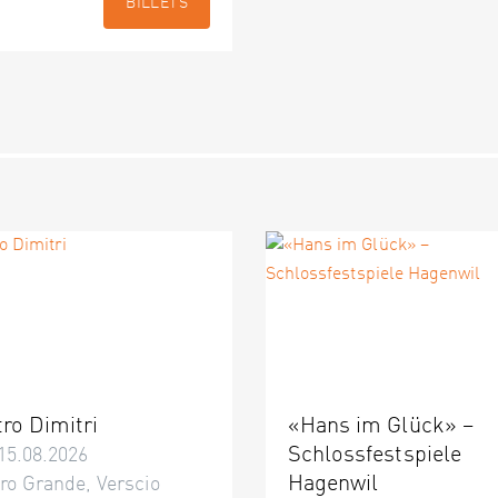
BILLETS
tro Dimitri
«Hans im Glück» –
Schlossfestspiele
15.08.2026
Hagenwil
ro Grande, Verscio