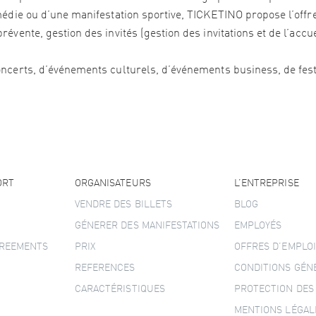
édie ou d’une manifestation sportive, TICKETINO propose l’offre 
vente, gestion des invités (gestion des invitations et de l’accu
ncerts, d’événements culturels, d’événements business, de festi
ORT
ORGANISATEURS
L’ENTREPRISE
VENDRE DES BILLETS
BLOG
GÉNERER DES MANIFESTATIONS
EMPLOYÉS
GREEMENTS
PRIX
OFFRES D’EMPLOI
REFERENCES
CONDITIONS GÉN
CARACTÉRISTIQUES
PROTECTION DES
MENTIONS LÉGAL