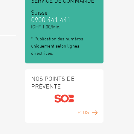
SERVICE DE COMMANDE
Suisse
0900 441 441
(CHF 1.00/Min.)
* Publication des numéros
uniquement selon
lignes
directrices
.
NOS POINTS DE
PRÉVENTE
PLUS