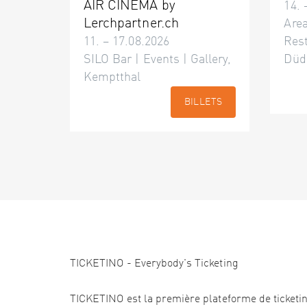
AIR CINÉMA by
14. 
Lerchpartner.ch
Area
11. – 17.08.2026
Res
SILO Bar | Events | Gallery,
Düd
Kemptthal
BILLETS
TICKETINO - Everybody's Ticketing
TICKETINO est la première plateforme de ticketi