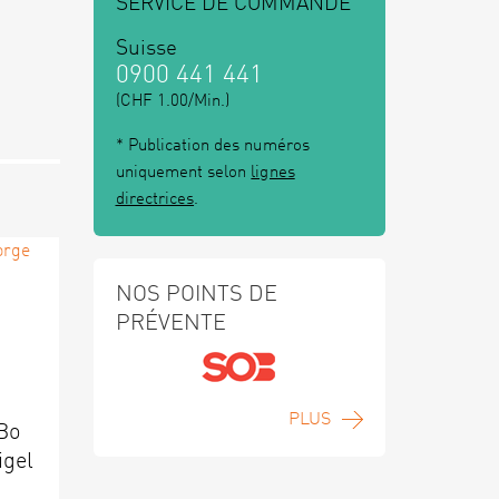
SERVICE DE COMMANDE
Suisse
0900 441 441
(CHF 1.00/Min.)
* Publication des numéros
uniquement selon
lignes
directrices
.
NOS POINTS DE
PRÉVENTE
PLUS
 Bo
igel