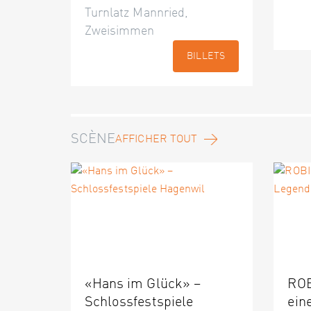
Turnlatz Mannried,
Zweisimmen
BILLETS
SCÈNE
AFFICHER TOUT
«Hans im Glück» –
ROB
Schlossfestspiele
ein