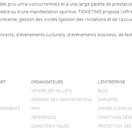
es prix ultra-concurrentiels et à une large palette de prestation
édie ou d’une manifestation sportive, TICKETINO propose l’offre 
vente, gestion des invités (gestion des invitations et de l’accu
ncerts, d’événements culturels, d’événements business, de festi
ORT
ORGANISATEURS
L’ENTREPRISE
VENDRE DES BILLETS
BLOG
GÉNERER DES MANIFESTATIONS
EMPLOYÉS
GREEMENTS
PRIX
OFFRES D’EMPLOI
REFERENCES
CONDITIONS GÉN
CARACTÉRISTIQUES
PROTECTION DES