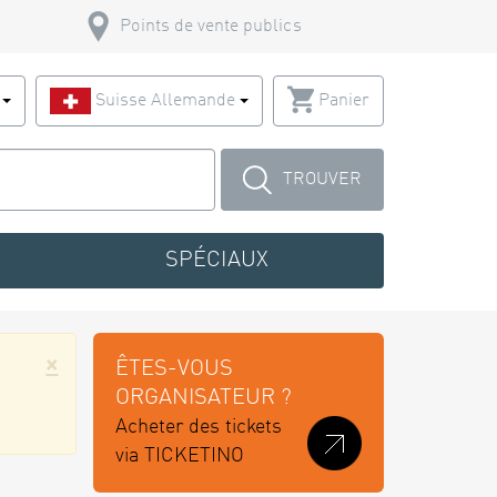
Points de vente publics
s
Suisse Allemande
Panier
TROUVER
SPÉCIAUX
×
ÊTES-VOUS
ORGANISATEUR ?
Acheter des tickets
via TICKETINO