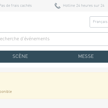
Pas de frais cachés
Hotline 24 heures sur 24
Françai
SCÈNE
MESSE
ponible