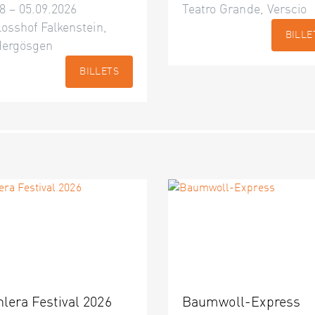
8 – 05.09.2026
Teatro Grande, Verscio
osshof Falkenstein,
BILLE
dergösgen
BILLETS
nlera Festival 2026
Baumwoll-Express