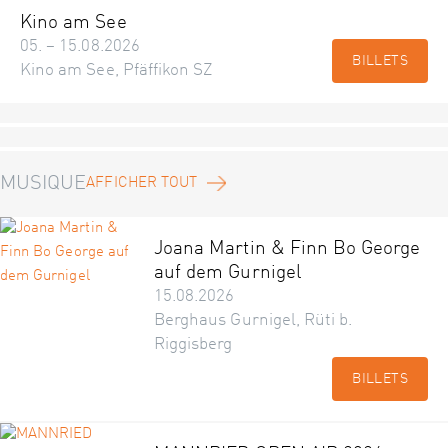
Kino am See
05. – 15.08.2026
BILLETS
Kino am See, Pfäffikon SZ
MUSIQUE
AFFICHER TOUT
Joana Martin & Finn Bo George
auf dem Gurnigel
15.08.2026
Berghaus Gurnigel, Rüti b.
Riggisberg
BILLETS