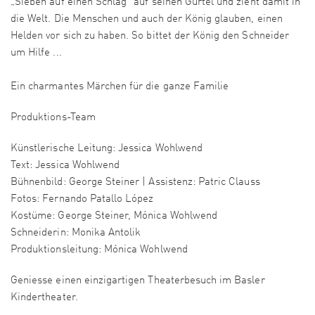
„Sieben auf einen Schlag“ auf seinen Gürtel und zieht damit in
die Welt. Die Menschen und auch der König glauben, einen
Helden vor sich zu haben. So bittet der König den Schneider
um Hilfe ...
Ein charmantes Märchen für die ganze Familie
Produktions-Team
Künstlerische Leitung: Jessica Wohlwend
Text: Jessica Wohlwend
Bühnenbild: George Steiner | Assistenz: Patric Clauss
Fotos: Fernando Patallo López
Kostüme: George Steiner, Mónica Wohlwend
Schneiderin: Monika Antolik
Produktionsleitung: Mónica Wohlwend
Geniesse einen einzigartigen Theaterbesuch im Basler
Kindertheater.