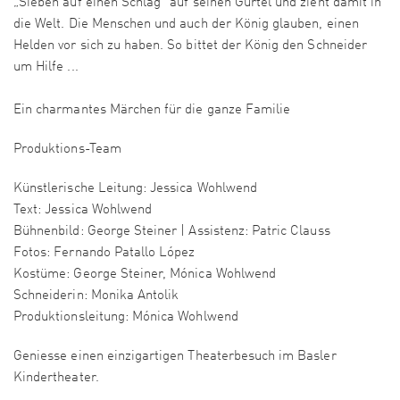
„Sieben auf einen Schlag“ auf seinen Gürtel und zieht damit in
die Welt. Die Menschen und auch der König glauben, einen
Helden vor sich zu haben. So bittet der König den Schneider
um Hilfe ...
Ein charmantes Märchen für die ganze Familie
Produktions-Team
Künstlerische Leitung: Jessica Wohlwend
Text: Jessica Wohlwend
Bühnenbild: George Steiner | Assistenz: Patric Clauss
Fotos: Fernando Patallo López
Kostüme: George Steiner, Mónica Wohlwend
Schneiderin: Monika Antolik
Produktionsleitung: Mónica Wohlwend
Geniesse einen einzigartigen Theaterbesuch im Basler
Kindertheater.