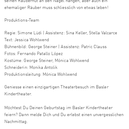
seinen Räuberhut an den Nagel hängen, aber auch ein
ehemaliger Räuber muss schliesslich von etwas leben!
Produktions-Team
Regie: Simone Lüdi | Assistenz: Sina Keller, Stella Valcarce
Text: Jessica Wohlwend
Bühnenbild: George Steiner | Assistenz: Patric Clauss
Fotos: Fernando Patallo López
Kostüme: George Steiner, Mónica Wohlwend
Schneiderin: Monika Antolik
Produktionsleitung: Mónica Wohlwend
Geniesse einen einzigartigen Theaterbesuch im Basler
Kindertheater.
Möchtest Du Deinen Geburtstag im Basler Kindertheater
feiern? Dann melde Dich und Du erlebst einen unvergesslichen
Nachmittag.