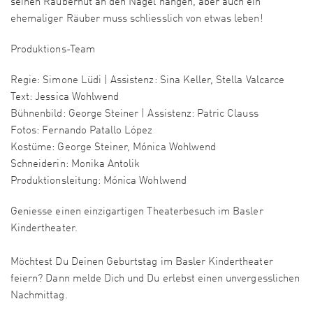
seinen Räuberhut an den Nagel hängen, aber auch ein
ehemaliger Räuber muss schliesslich von etwas leben!
Produktions-Team
Regie: Simone Lüdi | Assistenz: Sina Keller, Stella Valcarce
Text: Jessica Wohlwend
Bühnenbild: George Steiner | Assistenz: Patric Clauss
Fotos: Fernando Patallo López
Kostüme: George Steiner, Mónica Wohlwend
Schneiderin: Monika Antolik
Produktionsleitung: Mónica Wohlwend
Geniesse einen einzigartigen Theaterbesuch im Basler
Kindertheater.
Möchtest Du Deinen Geburtstag im Basler Kindertheater
feiern? Dann melde Dich und Du erlebst einen unvergesslichen
Nachmittag.