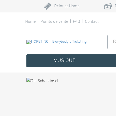
Print at Home
Home
Points de vente
FAQ
Contact
MUSIQUE