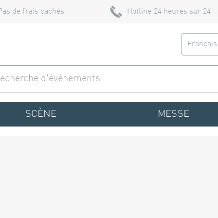
Pas de frais cachés
Hotline 24 heures sur 24
Françai
SCÈNE
MESSE