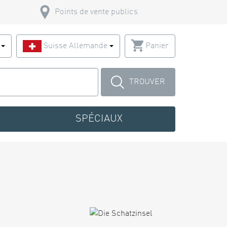
Points de vente publics
s
Suisse Allemande
Panier
TROUVER
SPÉCIAUX