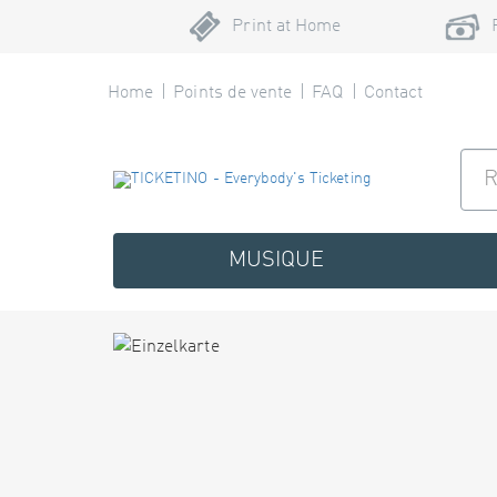
Print at Home
Home
Points de vente
FAQ
Contact
MUSIQUE