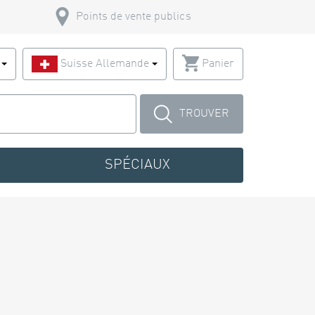
Points de vente publics
s
Suisse Allemande
Panier
TROUVER
SPÉCIAUX