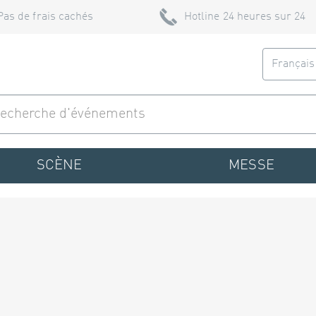
Pas de frais cachés
Hotline 24 heures sur 24
Françai
SCÈNE
MESSE