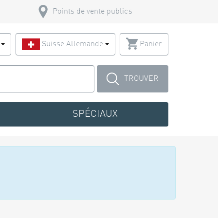
Points de vente publics
s
Suisse Allemande
Panier
TROUVER
SPÉCIAUX