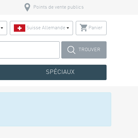
Points de vente publics
s
Suisse Allemande
Panier
TROUVER
SPÉCIAUX