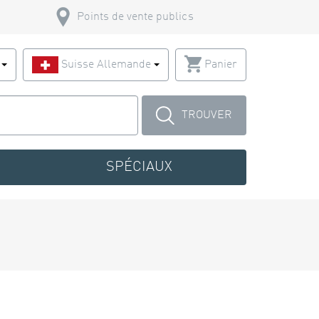
Points de vente publics
s
Suisse Allemande
Panier
TROUVER
SPÉCIAUX