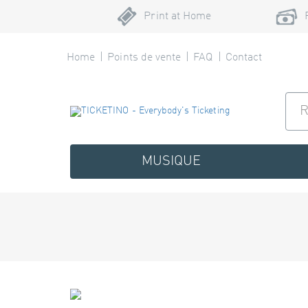
Print at Home
Home
Points de vente
FAQ
Contact
MUSIQUE