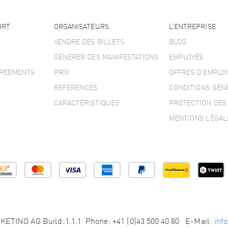
ORT
ORGANISATEURS
L’ENTREPRISE
VENDRE DES BILLETS
BLOG
GÉNERER DES MANIFESTATIONS
EMPLOYÉS
GREEMENTS
PRIX
OFFRES D’EMPLOI
REFERENCES
CONDITIONS GÉN
CARACTÉRISTIQUES
PROTECTION DES
MENTIONS LÉGAL
KETINO AG Build:1.1.1 Phone: +41 (0)43 500 40 80 E-Mail:
inf