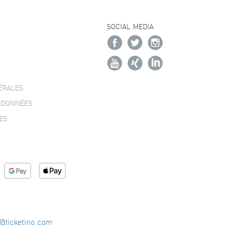
SOCIAL MEDIA
ÉRALES
 DONNÉES
ES
o@ticketino.com