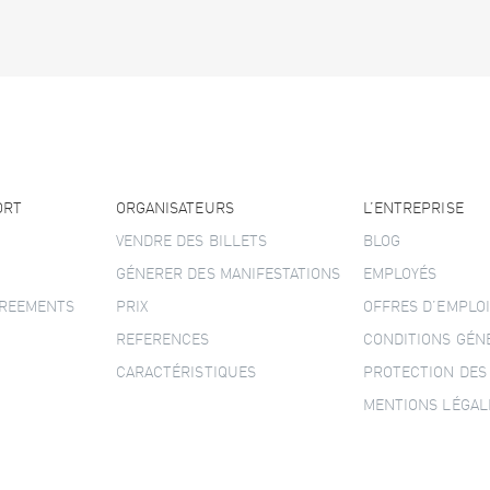
ORT
ORGANISATEURS
L’ENTREPRISE
VENDRE DES BILLETS
BLOG
GÉNERER DES MANIFESTATIONS
EMPLOYÉS
GREEMENTS
PRIX
OFFRES D’EMPLOI
REFERENCES
CONDITIONS GÉN
CARACTÉRISTIQUES
PROTECTION DES
MENTIONS LÉGAL