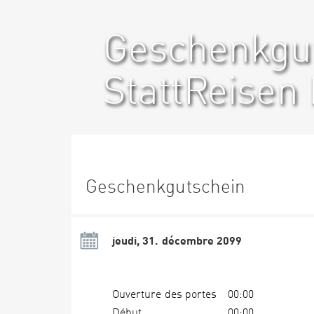
Geschenkgu
StattReisen 
Geschenkgutschein
jeudi, 31. décembre 2099
Ouverture des portes
00:00
Début
00:00