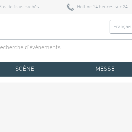
Pas de frais cachés
Hotline 24 heures sur 24
Françai
SCÈNE
MESSE