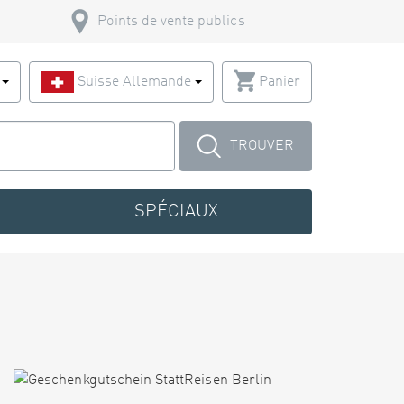
Points de vente publics
s
Suisse Allemande
Panier
TROUVER
SPÉCIAUX