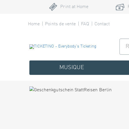
Print at Home
Home
Points de vente
FAQ
Contact
MUSIQUE