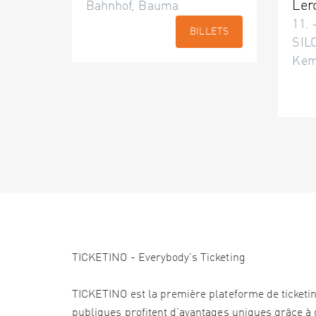
Ler
Bahnhof, Bauma
11. 
BILLETS
SILO
Kem
TICKETINO - Everybody's Ticketing
TICKETINO est la première plateforme de ticketi
publiques profitent d’avantages uniques grâce à d