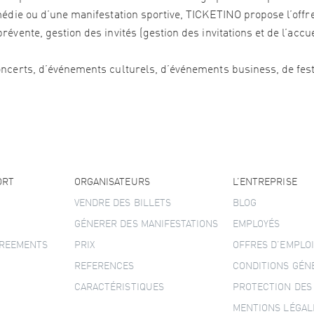
édie ou d’une manifestation sportive, TICKETINO propose l’offre 
vente, gestion des invités (gestion des invitations et de l’accu
ncerts, d’événements culturels, d’événements business, de festi
ORT
ORGANISATEURS
L’ENTREPRISE
VENDRE DES BILLETS
BLOG
GÉNERER DES MANIFESTATIONS
EMPLOYÉS
GREEMENTS
PRIX
OFFRES D’EMPLOI
REFERENCES
CONDITIONS GÉN
CARACTÉRISTIQUES
PROTECTION DES
MENTIONS LÉGAL