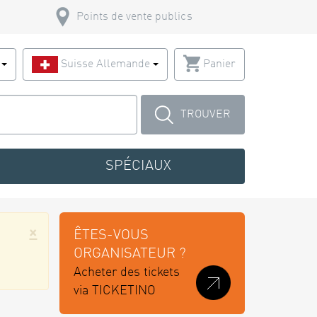
Points de vente publics
s
Suisse Allemande
Panier
TROUVER
SPÉCIAUX
×
ÊTES-VOUS
ORGANISATEUR ?
Acheter des tickets
via TICKETINO