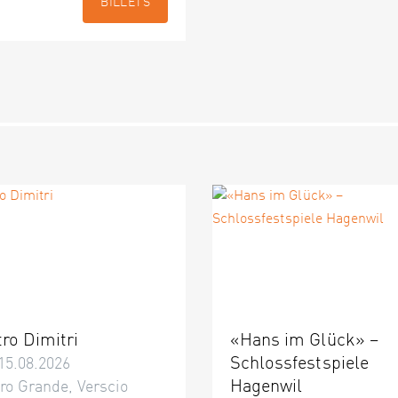
BILLETS
tro Dimitri
«Hans im Glück» –
Schlossfestspiele
15.08.2026
Hagenwil
ro Grande, Verscio