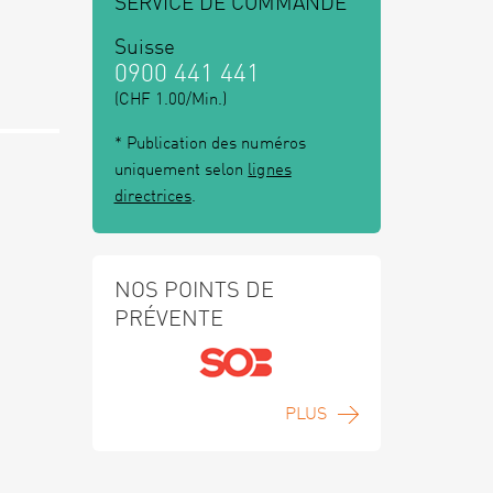
SERVICE DE COMMANDE
Suisse
0900 441 441
(CHF 1.00/Min.)
* Publication des numéros
uniquement selon
lignes
directrices
.
NOS POINTS DE
PRÉVENTE
PLUS