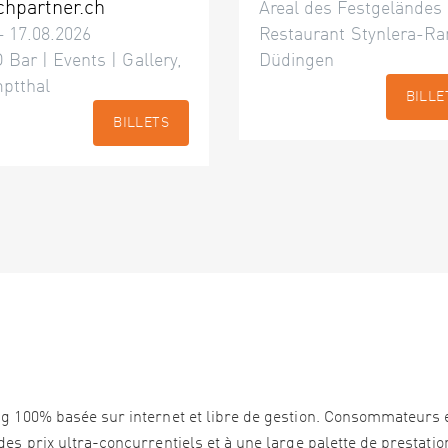
chpartner.ch
Areal des Festgeländes
– 17.08.2026
Restaurant Stynlera-Ra
 Bar | Events | Gallery,
Düdingen
ptthal
BILLE
BILLETS
ng 100% basée sur internet et libre de gestion. Consommateurs 
es prix ultra-concurrentiels et à une large palette de prestation