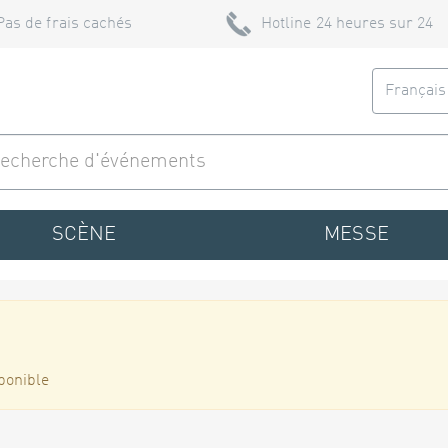
Pas de frais cachés
Hotline 24 heures sur 24
Françai
SCÈNE
MESSE
ponible