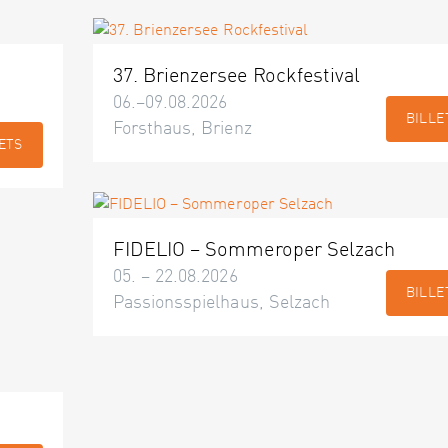
37. Brienzersee Rockfestival
06.–09.08.2026
BILLE
Forsthaus, Brienz
ETS
FIDELIO – Sommeroper Selzach
05. – 22.08.2026
BILLE
Passionsspielhaus, Selzach