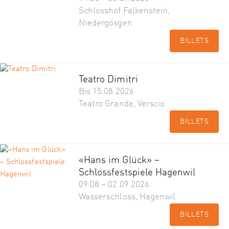
Schlosshof Falkenstein,
Niedergösgen
BILLETS
Teatro Dimitri
Bis 15.08.2026
Teatro Grande, Verscio
BILLETS
«Hans im Glück» –
Schlossfestspiele Hagenwil
09.08 – 02.09.2026
Wasserschloss, Hagenwil
BILLETS