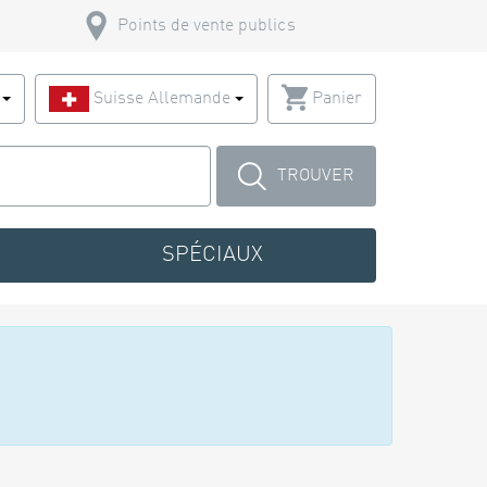
Points de vente publics
s
Suisse Allemande
Panier
TROUVER
SPÉCIAUX