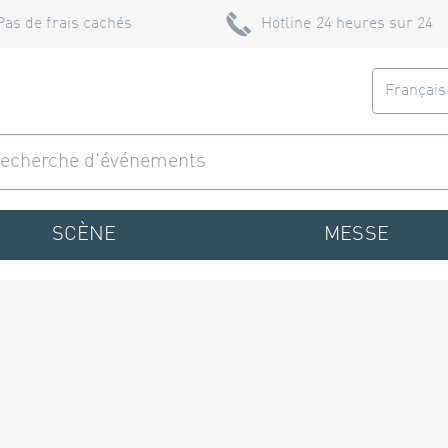
Pas de frais cachés
Hotline 24 heures sur 24
Françai
SCÈNE
MESSE