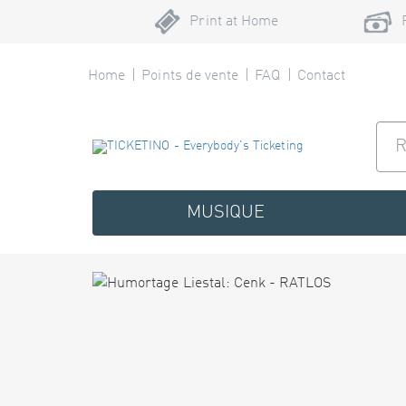
Print at Home
Home
Points de vente
FAQ
Contact
MUSIQUE