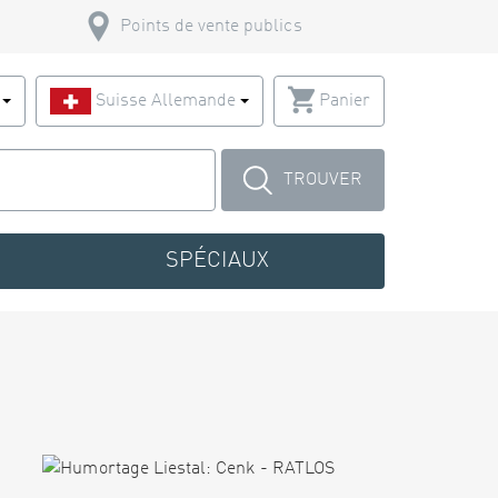
Points de vente publics
s
Suisse Allemande
Panier
TROUVER
SPÉCIAUX