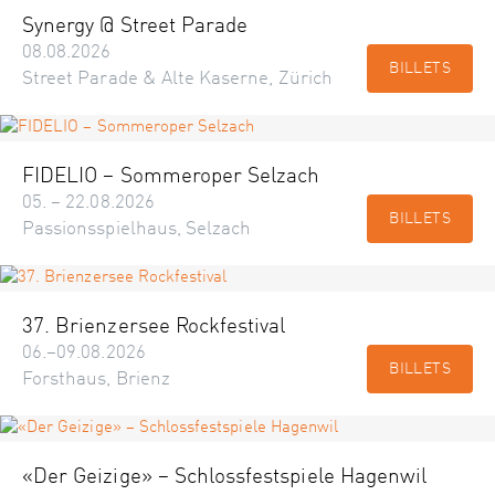
Synergy @ Street Parade
08.08.2026
BILLETS
Street Parade & Alte Kaserne, Zürich
FIDELIO – Sommeroper Selzach
05. – 22.08.2026
BILLETS
Passionsspielhaus, Selzach
37. Brienzersee Rockfestival
06.–09.08.2026
BILLETS
Forsthaus, Brienz
«Der Geizige» – Schlossfestspiele Hagenwil