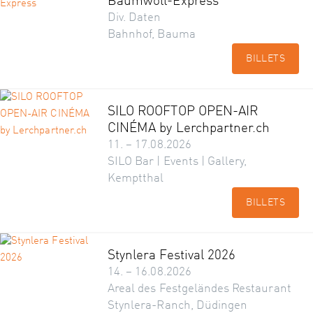
Baumwoll-Express
Div. Daten
Bahnhof, Bauma
BILLETS
SILO ROOFTOP OPEN-AIR
CINÉMA by Lerchpartner.ch
11. – 17.08.2026
SILO Bar | Events | Gallery,
Kemptthal
BILLETS
Stynlera Festival 2026
14. – 16.08.2026
Areal des Festgeländes Restaurant
Stynlera-Ranch, Düdingen