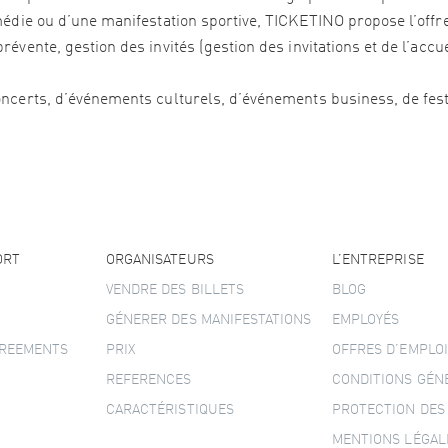
édie ou d’une manifestation sportive, TICKETINO propose l’offre 
vente, gestion des invités (gestion des invitations et de l’accu
ncerts, d’événements culturels, d’événements business, de festi
ORT
ORGANISATEURS
L’ENTREPRISE
VENDRE DES BILLETS
BLOG
GÉNERER DES MANIFESTATIONS
EMPLOYÉS
GREEMENTS
PRIX
OFFRES D’EMPLOI
REFERENCES
CONDITIONS GÉN
CARACTÉRISTIQUES
PROTECTION DES
MENTIONS LÉGAL