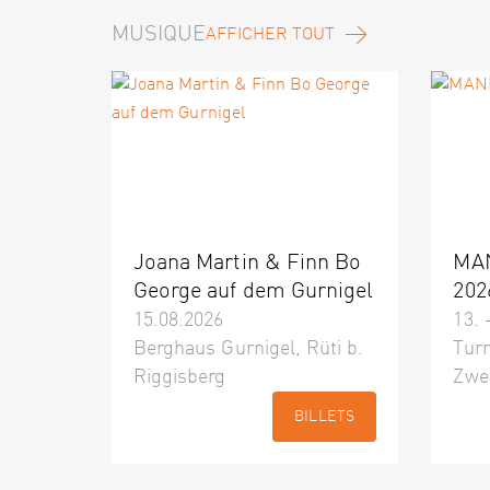
MUSIQUE
AFFICHER TOUT
Joana Martin & Finn Bo
MA
George auf dem Gurnigel
202
15.08.2026
13. 
Berghaus Gurnigel, Rüti b.
Turn
Riggisberg
Zwe
BILLETS