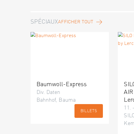
SPÉCIAUX
AFFICHER TOUT
Baumwoll-Express
SIL
AIR
Div. Daten
Ler
Bahnhof, Bauma
11. 
BILLETS
SILO
Kem