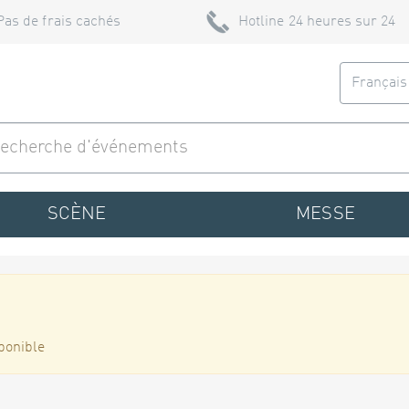
Pas de frais cachés
Hotline 24 heures sur 24
Françai
SCÈNE
MESSE
ponible