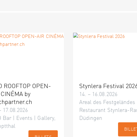
O ROOFTOP OPEN-
Stynlera Festival 202
 CINÉMA by
14. – 16.08.2026
chpartner.ch
Areal des Festgeländes
– 17.08.2026
Restaurant Stynlera-Ra
 Bar | Events | Gallery,
Düdingen
ptthal
BILLE