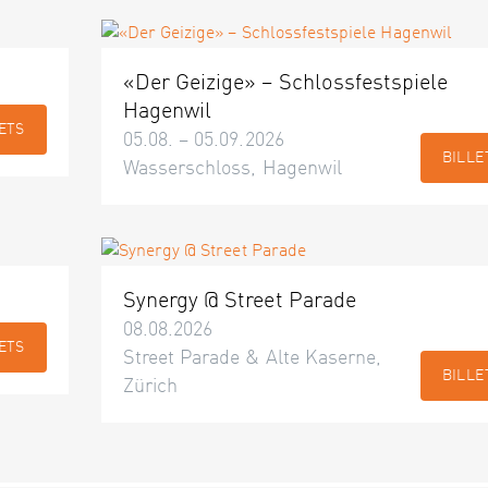
«Der Geizige» – Schlossfestspiele
Hagenwil
ETS
05.08. – 05.09.2026
BILLE
Wasserschloss, Hagenwil
Synergy @ Street Parade
08.08.2026
ETS
Street Parade & Alte Kaserne,
BILLE
Zürich