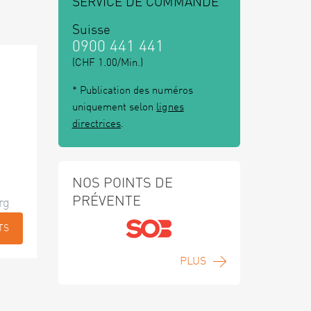
SERVICE DE COMMANDE
Suisse
0900 441 441
(CHF 1.00/Min.)
* Publication des numéros
uniquement selon
lignes
directrices
.
NOS POINTS DE
PRÉVENTE
rg
TS
PLUS