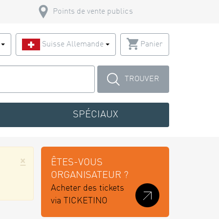
Points de vente publics
s
Suisse Allemande
Panier
TROUVER
SPÉCIAUX
×
ÊTES-VOUS
ORGANISATEUR ?
Acheter des tickets
via TICKETINO