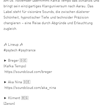
Am 06. November übernimmt Kafka Tempo das Schlaflos und
bringt sein einzigartiges Klanguniversum nach Aarau. Das
Label steht für visionäre Sounds, die zwischen düsterer
Schönheit, hypnotischer Tiefe und technoider Präzision
changieren – eine Reise durch Abgründe und Erleuchtung
zugleich.
🎶 Lineup 🎶
#psytech #psytrance
► Breger 🇩🇪
(Kafka Tempo)
https://soundcloud.com/breger
► Aka Nina 🇩🇪
https://soundcloud.com/aka_nina
► Kliment 🇧🇬
(Zenon)