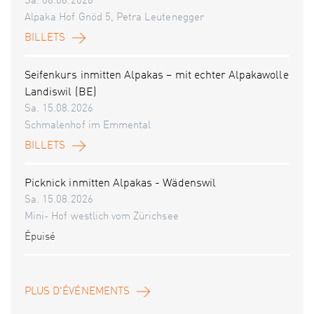
Sa. 08.08.2026
Alpaka Hof Gnöd 5, Petra Leutenegger
BILLETS
Seifenkurs inmitten Alpakas – mit echter Alpakawolle
Landiswil (BE)
Sa. 15.08.2026
Schmalenhof im Emmental
BILLETS
Picknick inmitten Alpakas - Wädenswil
Sa. 15.08.2026
Mini- Hof westlich vom Zürichsee
Épuisé
PLUS D'ÉVÉNEMENTS