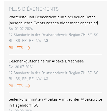
PLUS D'ÉVÉNEMENTS
Warteliste und Benachrichtigung bei neuen Daten
(ausgebuchte Events werden nicht mehr angezeigt)
So. 01.02.2026
17 Standorte in der Deutschschweiz Region ZH, SZ, SO,
BL, BS, FR, BE, NW, AG
BILLETS
Geschenkgutscheine für Alpaka Erlebnisse
Do. 30.07.2026
17 Standorte in der Deutschschweiz Region ZH, SZ, SO,
BL, BS, FR, BE, NW, AG
BILLETS
Seifenkurs inmitten Alpakas – mit echter Alpakawolle
in Hägendorf (SO)