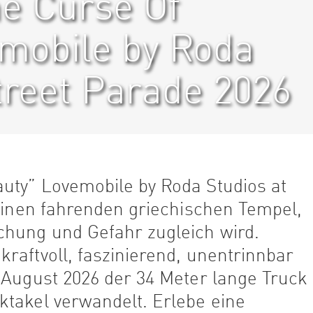
e Curse Of
mobile by Roda
treet Parade 2026
uty” Lovemobile by Roda Studios at
 einen fahrenden griechischen Tempel,
chung und Gefahr zugleich wird.
raftvoll, faszinierend, unentrinnbar
 August 2026 der 34 Meter lange Truck
ktakel verwandelt. Erlebe eine