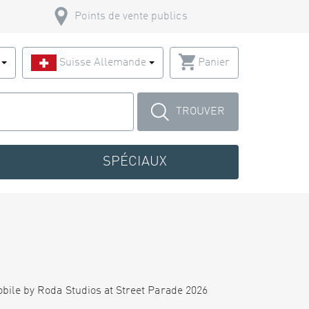
Points de vente publics
s
Suisse Allemande
Panier
TROUVER
SPÉCIAUX