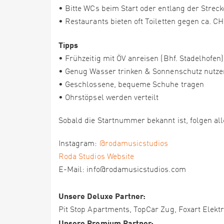
• Bitte WCs beim Start oder entlang der Strec
• Restaurants bieten oft Toiletten gegen ca. C
Tipps
• Frühzeitig mit ÖV anreisen (Bhf. Stadelhofen)
• Genug Wasser trinken & Sonnenschutz nutze
• Geschlossene, bequeme Schuhe tragen
• Ohrstöpsel werden verteilt
Sobald die Startnummer bekannt ist, folgen all
Instagram:
@rodamusicstudios
Roda Studios Website
E-Mail: info@rodamusicstudios.com
Unsere Deluxe Partner:
Pit Stop Apartments, TopCar Zug, Foxart Elektr
Unsere Premium Partner: