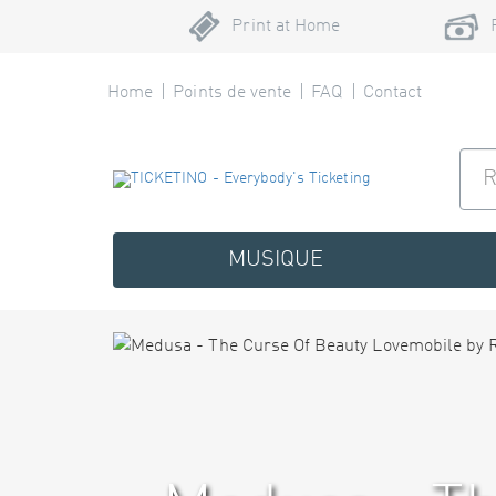
Print at Home
Home
Points de vente
FAQ
Contact
MUSIQUE