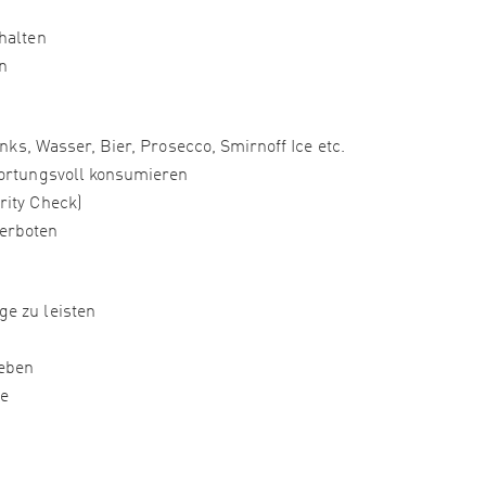
halten
n
inks, Wasser, Bier, Prosecco, Smirnoff Ice etc.
wortungsvoll konsumieren
rity Check)
erboten
e zu leisten
geben
le