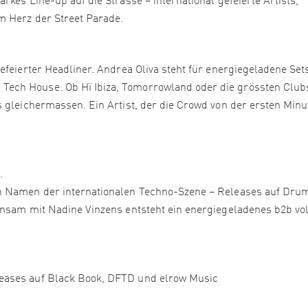
kes Line-up auf die Strasse – international gefeierte Artists,
m Herz der Street Parade.
efeierter Headliner. Andrea Oliva steht für energiegeladene Set
ech House. Ob Hï Ibiza, Tomorrowland oder die grössten Club
 gleichermassen. Ein Artist, der die Crowd von der ersten Minu
.
en Namen der internationalen Techno-Szene – Releases auf Dru
insam mit Nadine Vinzens entsteht ein energiegeladenes b2b vol
eases auf Black Book, DFTD und elrow Music