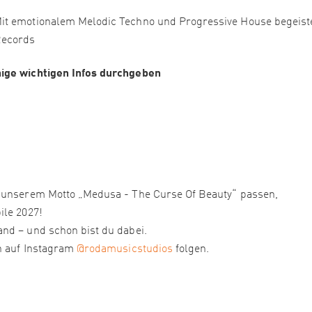
it emotionalem Melodic Techno und Progressive House begeist
Records
nige wichtigen Infos durchgeben
u unserem Motto „Medusa - The Curse Of Beauty“ passen,
ile 2027!
nd – und schon bist du dabei.
n auf Instagram
@rodamusicstudios
folgen.