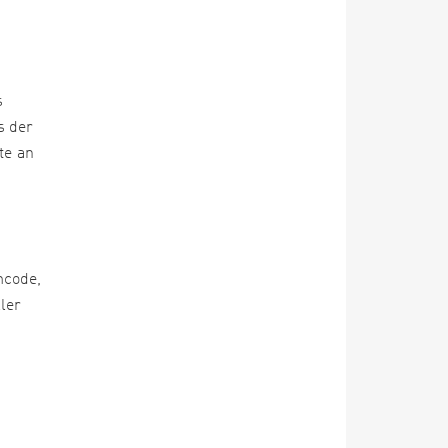
s
s der
te an
mcode,
ler