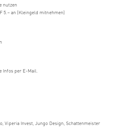
ke nutzen
HF 5.– an (Kleingeld mitnehmen)
n
e Infos per E-Mail.
o, Viperia Invest, Jungo Design, Schattenmeister