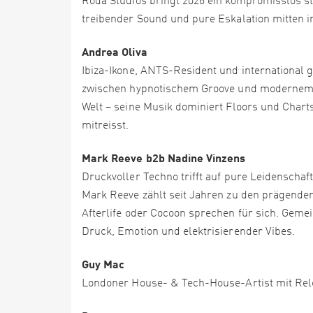
Roda Studios bringt 2026 ein kompromisslos star
treibender Sound und pure Eskalation mitten i
Andrea Oliva
Ibiza-Ikone, ANTS-Resident und international g
zwischen hypnotischem Groove und modernem T
Welt – seine Musik dominiert Floors und Charts
mitreisst.
Mark Reeve b2b Nadine Vinzens
Druckvoller Techno trifft auf pure Leidenschaft
Mark Reeve zählt seit Jahren zu den prägend
Afterlife oder Cocoon sprechen für sich. Geme
Druck, Emotion und elektrisierender Vibes.
Guy Mac
Londoner House- & Tech-House-Artist mit Rel