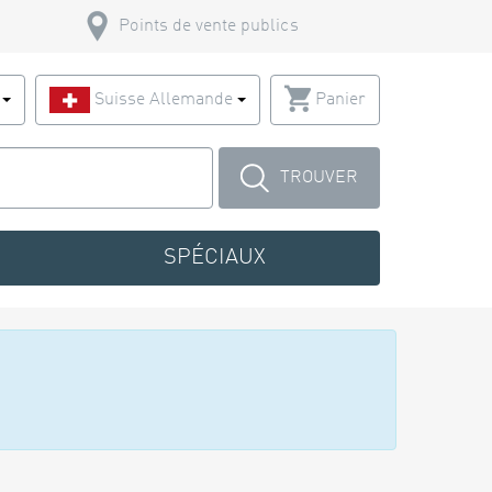
Points de vente publics
s
Suisse Allemande
Panier
TROUVER
SPÉCIAUX