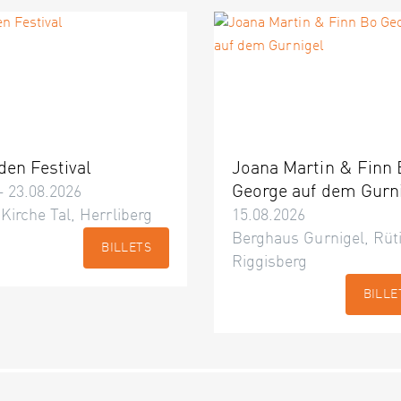
den Festival
Joana Martin & Finn
George auf dem Gurn
– 23.08.2026
 Kirche Tal, Herrliberg
15.08.2026
Berghaus Gurnigel, Rüti
BILLETS
Riggisberg
BILLE