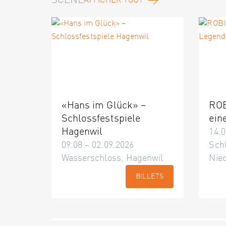
SCÈNE
AFFICHER TOUT
«Hans im Glück» –
ROB
Schlossfestspiele
ein
Hagenwil
14.0
09.08 – 02.09.2026
Schl
Wasserschloss, Hagenwil
Nie
BILLETS