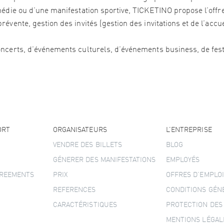
édie ou d’une manifestation sportive, TICKETINO propose l’offre 
vente, gestion des invités (gestion des invitations et de l’accu
ncerts, d’événements culturels, d’événements business, de festi
ORT
ORGANISATEURS
L’ENTREPRISE
VENDRE DES BILLETS
BLOG
GÉNERER DES MANIFESTATIONS
EMPLOYÉS
GREEMENTS
PRIX
OFFRES D’EMPLOI
REFERENCES
CONDITIONS GÉN
CARACTÉRISTIQUES
PROTECTION DES
MENTIONS LÉGAL