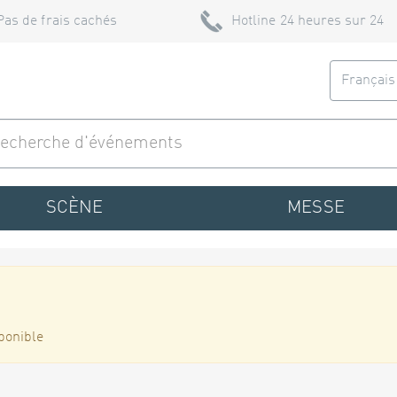
Pas de frais cachés
Hotline 24 heures sur 24
Françai
SCÈNE
MESSE
ponible