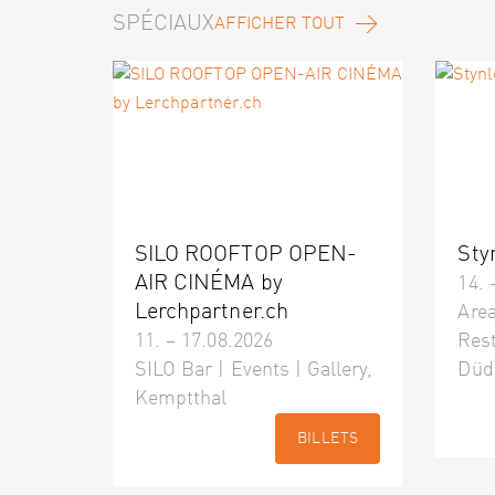
SPÉCIAUX
AFFICHER TOUT
SILO ROOFTOP OPEN-
Sty
AIR CINÉMA by
14. 
Lerchpartner.ch
Area
11. – 17.08.2026
Res
SILO Bar | Events | Gallery,
Düd
Kemptthal
BILLETS