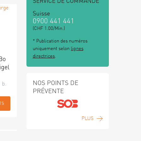
SERVICE DE COMMANDE
Suisse
0900 441 441
(CHF 1.00/Min.)
* Publication des numéros
uniquement selon
lignes
directrices
.
 Bo
igel
NOS POINTS DE
 b.
PRÉVENTE
TS
PLUS