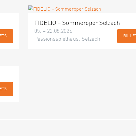
FIDELIO – Sommeroper Selzach
05. – 22.08.2026
ETS
BILLE
Passionsspielhaus, Selzach
ETS