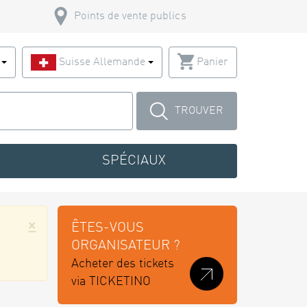
Points de vente publics
s
Suisse Allemande
Panier
TROUVER
SPÉCIAUX
×
ÊTES-VOUS
ORGANISATEUR ?
Acheter des tickets
via TICKETINO