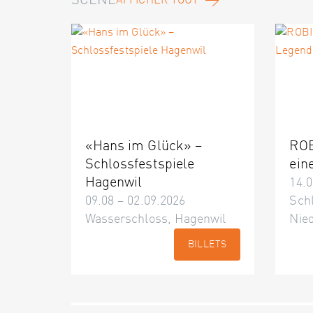
SCÈNE
AFFICHER TOUT
«Hans im Glück» –
ROB
Schlossfestspiele
ein
Hagenwil
14.0
09.08 – 02.09.2026
Schl
Wasserschloss, Hagenwil
Nie
BILLETS