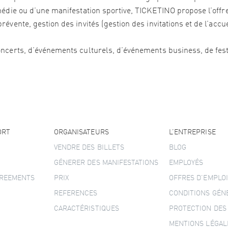
édie ou d’une manifestation sportive, TICKETINO propose l’offre 
vente, gestion des invités (gestion des invitations et de l’accu
ncerts, d’événements culturels, d’événements business, de festi
ORT
ORGANISATEURS
L’ENTREPRISE
VENDRE DES BILLETS
BLOG
GÉNERER DES MANIFESTATIONS
EMPLOYÉS
GREEMENTS
PRIX
OFFRES D’EMPLOI
REFERENCES
CONDITIONS GÉN
CARACTÉRISTIQUES
PROTECTION DES
MENTIONS LÉGAL