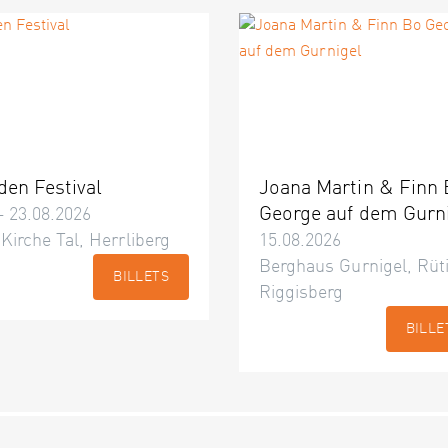
den Festival
Joana Martin & Finn
George auf dem Gurn
– 23.08.2026
 Kirche Tal, Herrliberg
15.08.2026
Berghaus Gurnigel, Rüti
BILLETS
Riggisberg
BILLE