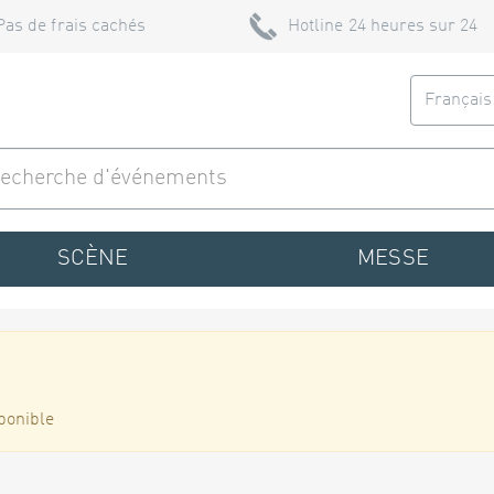
Pas de frais cachés
Hotline 24 heures sur 24
Françai
SCÈNE
MESSE
ponible