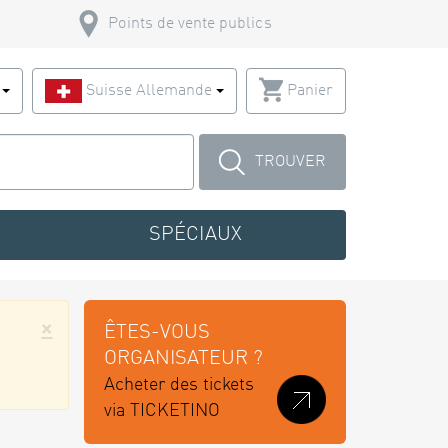
Points de vente publics
s
Suisse Allemande
Panier
TROUVER
SPÉCIAUX
×
ÊTES-VOUS
ORGANISATEUR ?
Acheter des tickets
via TICKETINO