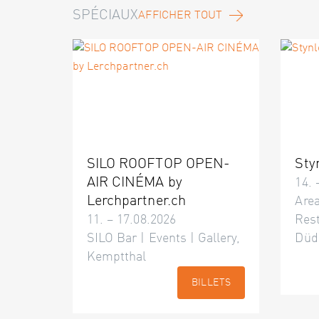
SPÉCIAUX
AFFICHER TOUT
SILO ROOFTOP OPEN-
Sty
AIR CINÉMA by
14. 
Lerchpartner.ch
Area
11. – 17.08.2026
Res
SILO Bar | Events | Gallery,
Düd
Kemptthal
BILLETS