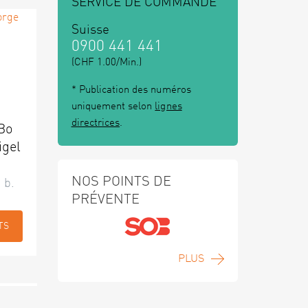
SERVICE DE COMMANDE
Suisse
0900 441 441
(CHF 1.00/Min.)
* Publication des numéros
uniquement selon
lignes
directrices
.
 Bo
igel
NOS POINTS DE
 b.
PRÉVENTE
TS
PLUS