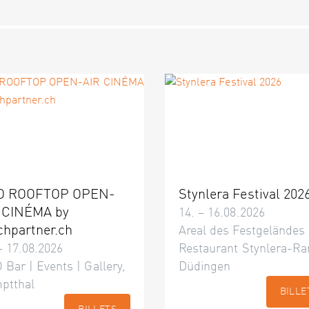
O ROOFTOP OPEN-
Stynlera Festival 202
 CINÉMA by
14. – 16.08.2026
chpartner.ch
Areal des Festgeländes
– 17.08.2026
Restaurant Stynlera-Ra
 Bar | Events | Gallery,
Düdingen
ptthal
BILLE