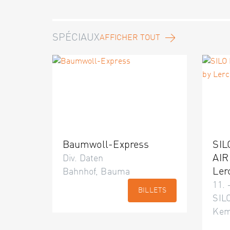
SPÉCIAUX
AFFICHER TOUT
Baumwoll-Express
SIL
AIR
Div. Daten
Ler
Bahnhof, Bauma
11. 
BILLETS
SILO
Kem