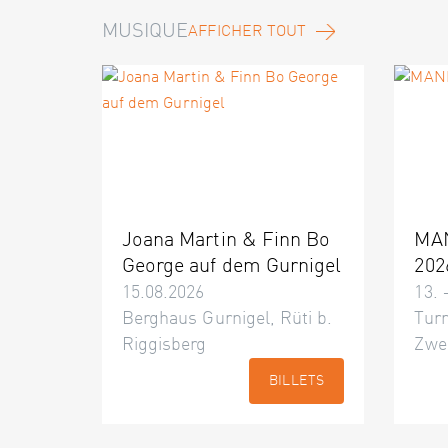
MUSIQUE
AFFICHER TOUT
Joana Martin & Finn Bo
MA
George auf dem Gurnigel
202
15.08.2026
13. 
Berghaus Gurnigel, Rüti b.
Turn
Riggisberg
Zwe
BILLETS