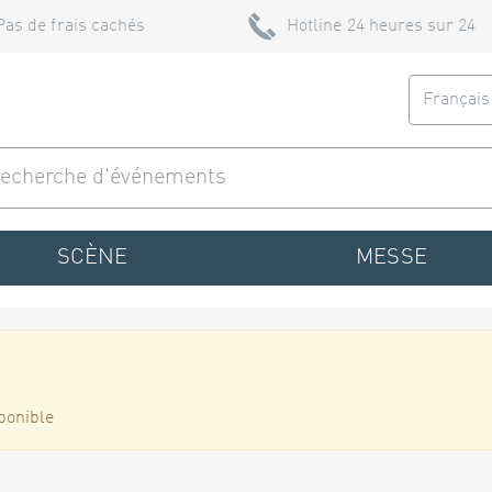
Pas de frais cachés
Hotline 24 heures sur 24
Françai
SCÈNE
MESSE
ponible