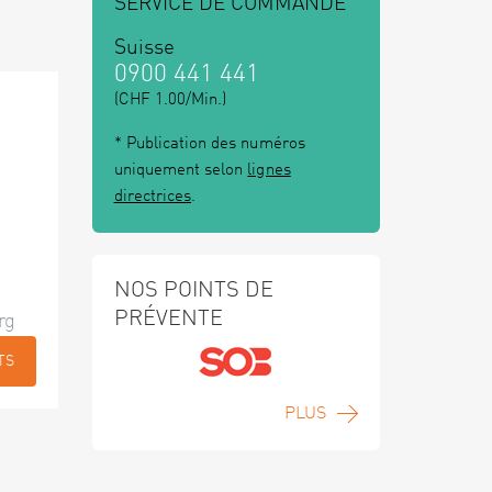
SERVICE DE COMMANDE
Suisse
0900 441 441
(CHF 1.00/Min.)
* Publication des numéros
uniquement selon
lignes
directrices
.
NOS POINTS DE
PRÉVENTE
rg
TS
PLUS