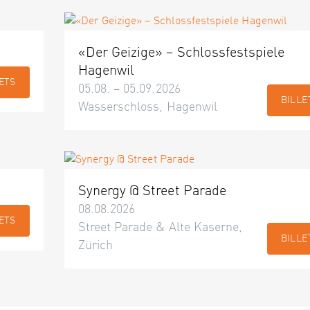
«Der Geizige» – Schlossfestspiele
Hagenwil
ETS
05.08. – 05.09.2026
BILLE
Wasserschloss, Hagenwil
Synergy @ Street Parade
08.08.2026
ETS
Street Parade & Alte Kaserne,
BILLE
Zürich