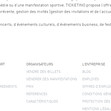
édie ou d’une manifestation sportive, TICKETINO propose l’offre 
vente, gestion des invités (gestion des invitations et de l’accu
ncerts, d’événements culturels, d’événements business, de festi
ORT
ORGANISATEURS
L’ENTREPRISE
VENDRE DES BILLETS
BLOG
GÉNERER DES MANIFESTATIONS
EMPLOYÉS
GREEMENTS
PRIX
OFFRES D’EMPLOI
REFERENCES
CONDITIONS GÉN
CARACTÉRISTIQUES
PROTECTION DES
MENTIONS LÉGAL