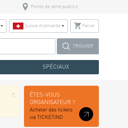
Points de vente publics
s
Suisse Allemande
Panier
TROUVER
SPÉCIAUX
×
ÊTES-VOUS
ORGANISATEUR ?
Acheter des tickets
via TICKETINO