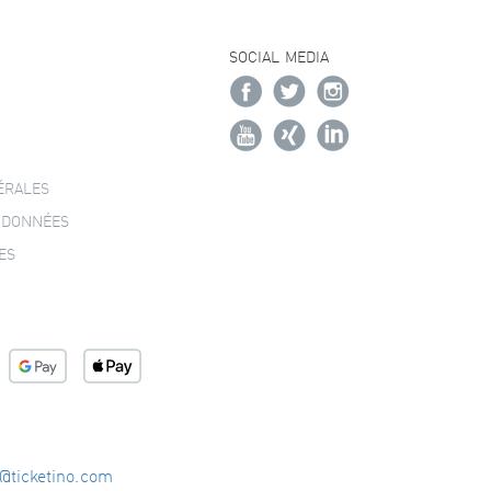
SOCIAL MEDIA
ÉRALES
 DONNÉES
ES
o@ticketino.com