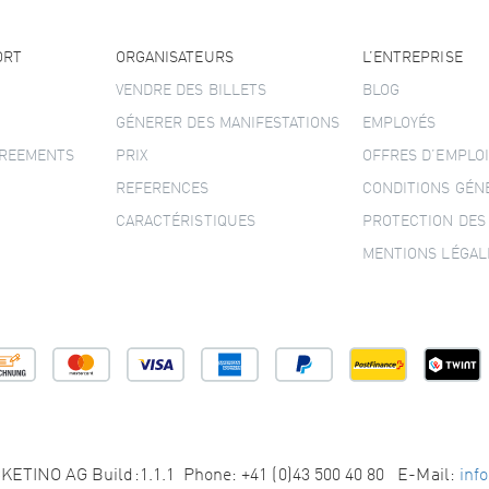
ORT
ORGANISATEURS
L’ENTREPRISE
VENDRE DES BILLETS
BLOG
GÉNERER DES MANIFESTATIONS
EMPLOYÉS
GREEMENTS
PRIX
OFFRES D’EMPLOI
REFERENCES
CONDITIONS GÉN
CARACTÉRISTIQUES
PROTECTION DES
MENTIONS LÉGAL
KETINO AG Build:1.1.1 Phone: +41 (0)43 500 40 80 E-Mail:
inf