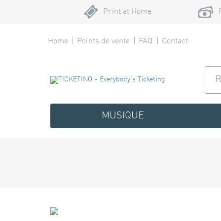
Print at Home
Home
Points de vente
FAQ
Contact
MUSIQUE