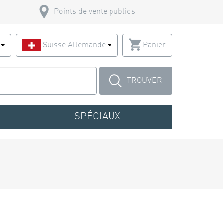
Points de vente publics
s
Suisse Allemande
Panier
TROUVER
SPÉCIAUX