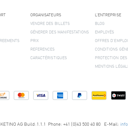
ORT
ORGANISATEURS
L’ENTREPRISE
VENDRE DES BILLETS
BLOG
GÉNERER DES MANIFESTATIONS
EMPLOYÉS
GREEMENTS
PRIX
OFFRES D’EMPLOI
REFERENCES
CONDITIONS GÉN
CARACTÉRISTIQUES
PROTECTION DES
MENTIONS LÉGAL
KETINO AG Build:1.1.1 Phone: +41 (0)43 500 40 80 E-Mail:
inf