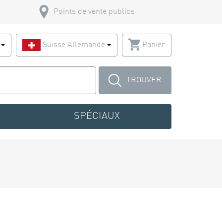
Points de vente publics
s
Suisse Allemande
Panier
TROUVER
SPÉCIAUX