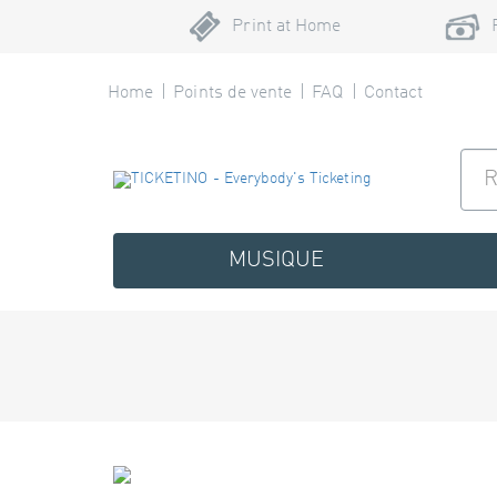
Print at Home
Home
Points de vente
FAQ
Contact
MUSIQUE