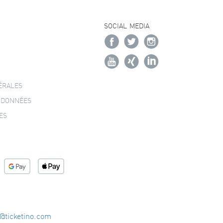
SOCIAL MEDIA
ÉRALES
 DONNÉES
ES
o@ticketino.com