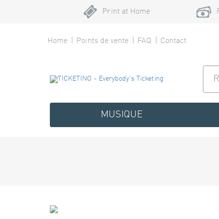
Print at Home
Home
Points de vente
FAQ
Contact
MUSIQUE