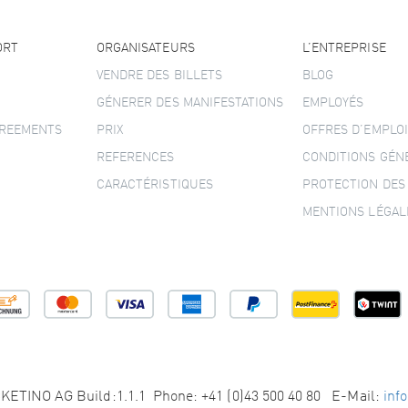
ORT
ORGANISATEURS
L’ENTREPRISE
VENDRE DES BILLETS
BLOG
GÉNERER DES MANIFESTATIONS
EMPLOYÉS
GREEMENTS
PRIX
OFFRES D’EMPLOI
REFERENCES
CONDITIONS GÉN
CARACTÉRISTIQUES
PROTECTION DES
MENTIONS LÉGAL
KETINO AG Build:1.1.1 Phone: +41 (0)43 500 40 80 E-Mail:
inf