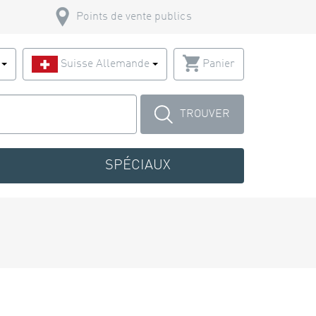
Points de vente publics
s
Suisse Allemande
Panier
TROUVER
SPÉCIAUX