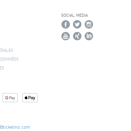
SOCIAL MEDIA
ÉRALES
 DONNÉES
ES
o@ticketino.com