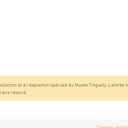
collection et à l'exposition spéciale du Musée Tinguely. L’entrée in
raire réservé.
Changer selecti