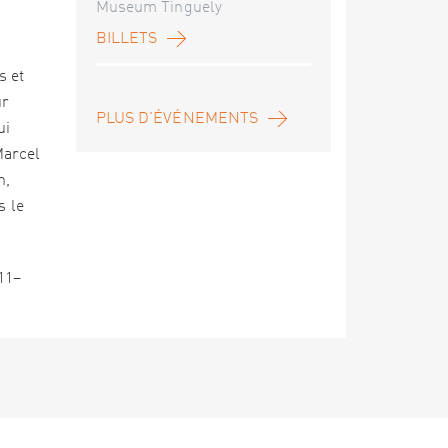
Museum Tinguely
BILLETS
s et
ur
PLUS D'ÉVÉNEMENTS
ui
Marcel
n,
s le
11–