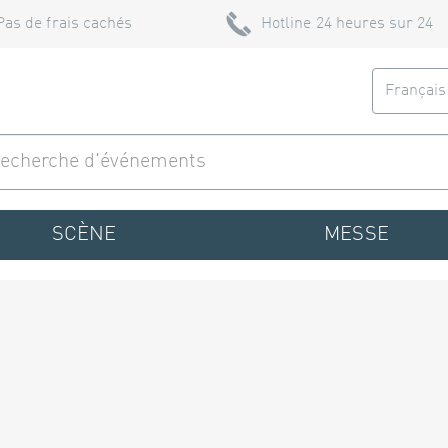
Pas de frais cachés
Hotline 24 heures sur 24
Françai
SCÈNE
MESSE