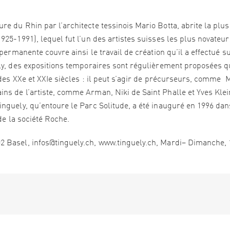
e du Rhin par l’architecte tessinois Mario Botta, abrite la plus
25-1991), lequel fut l’un des artistes suisses les plus novateur
permanente couvre ainsi le travail de création qu’il a effectué s
ly, des expositions temporaires sont régulièrement proposées q
 des XXe et XXIe siècles : il peut s’agir de précurseurs, comme 
s de l’artiste, comme Arman, Niki de Saint Phalle et Yves Klei
nguely, qu’entoure le Parc Solitude, a été inauguré en 1996 dan
de la société Roche.
 Basel, infos@tinguely.ch, www.tinguely.ch, Mardi– Dimanche, 