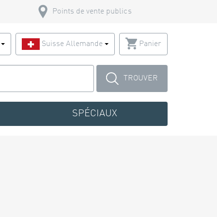
Points de vente publics
s
Suisse Allemande
Panier
TROUVER
SPÉCIAUX