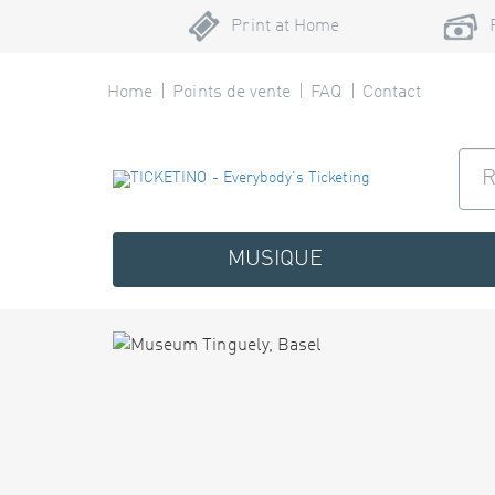
Print at Home
Home
Points de vente
FAQ
Contact
MUSIQUE