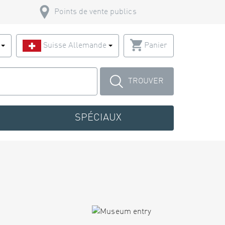
Points de vente publics
s
Suisse Allemande
Panier
TROUVER
SPÉCIAUX