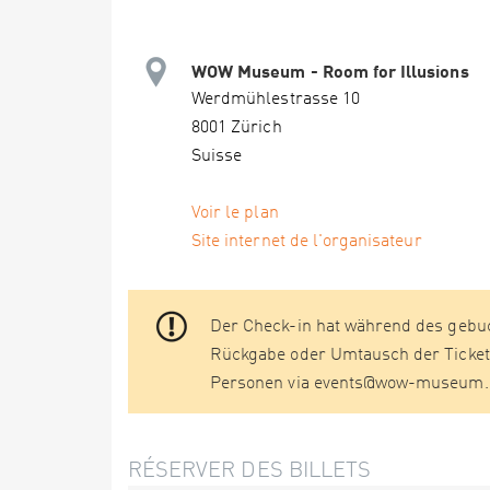
WOW Museum - Room for Illusions
Werdmühlestrasse 10
8001 Zürich
Suisse
Voir le plan
Site internet de l'organisateur
Der Check-in hat während des gebuc
Rückgabe oder Umtausch der Ticket
Personen via events@wow-museum.c
RÉSERVER DES BILLETS