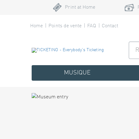
Print at Home
Home
Points de vente
FAQ
Contact
MUSIQUE