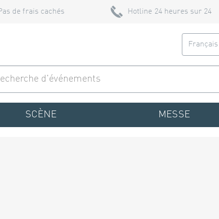
Pas de frais cachés
Hotline 24 heures sur 24
Françai
SCÈNE
MESSE