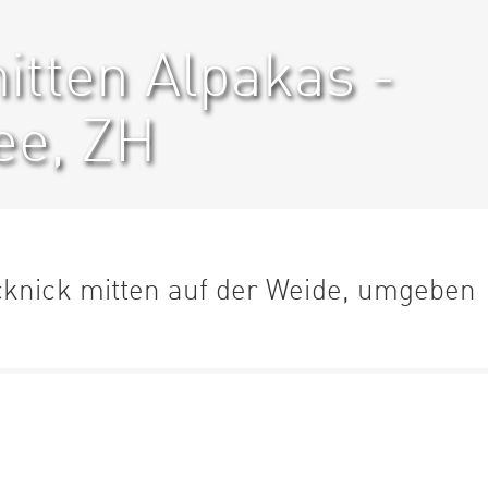
itten Alpakas -
ee, ZH
cknick mitten auf der Weide, umgeben