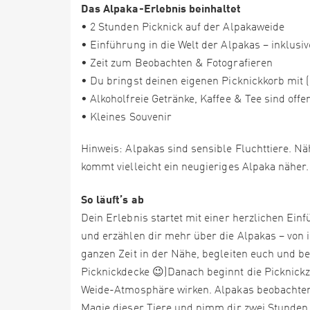
Das Alpaka-Erlebnis beinhaltet
• 2 Stunden Picknick auf der Alpakaweide
• Einführung in die Welt der Alpakas – inklus
• Zeit zum Beobachten & Fotografieren
• Du bringst deinen eigenen Picknickkorb mit 
• Alkoholfreie Getränke, Kaffee & Tee sind offer
• Kleines Souvenir
Hinweis: Alpakas sind sensible Fluchttiere. 
kommt vielleicht ein neugieriges Alpaka näher. 
So läuft’s ab
Dein Erlebnis startet mit einer herzlichen Einf
und erzählen dir mehr über die Alpakas – von
ganzen Zeit in der Nähe, begleiten euch und be
Picknickdecke 😉)Danach beginnt die Picknickze
Weide-Atmosphäre wirken. Alpakas beobachten,
Magie dieser Tiere und nimm dir zwei Stunden A