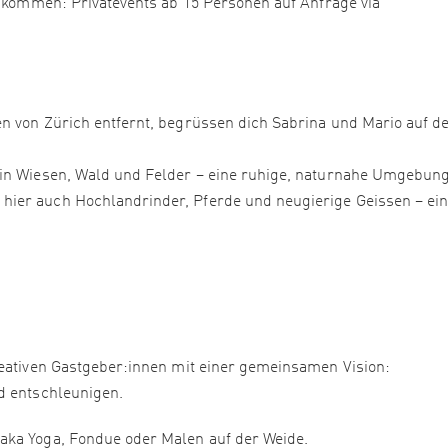
“ kommen: Privatevents ab 15 Personen auf Anfrage via
en von Zürich entfernt, begrüssen dich Sabrina und Mario auf 
 in Wiesen, Wald und Felder – eine ruhige, naturnahe Umgebun
ier auch Hochlandrinder, Pferde und neugierige Geissen – ei
reativen Gastgeber:innen mit einer gemeinsamen Vision:
d entschleunigen.
aka Yoga, Fondue oder Malen auf der Weide.