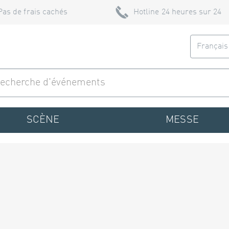
Pas de frais cachés
Hotline 24 heures sur 24
Françai
SCÈNE
MESSE