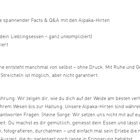
ive spannender Facts & Q&A mit den Alpaka-Hirten
(dein Lieblingsessen – ganz unkompliziert)
iert
Nähe entsteht manchmal von selbst – ohne Druck. Mit Ruhe und 
Streicheln ist möglich, aber nicht garantiert.
ührung: Wir zeigen dir, wie du dich auf der Weide am besten ver
 ihrem Wesen bis zur Haltung. Unsere Alpaka-Hirten sind währe
antworten Fragen. (Keine Sorge: Wir setzen uns nicht mit auf e
it: Du machst es dir gemütlich, geniesst dein Essen und lässt 
 fotografieren, durchatmen – und einfach mal sein.Erlebe die 
uszeit, die du garantiert noch lange in Erinnerung behältst.