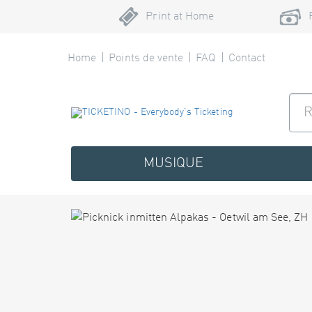
Print at Home
Home
Points de vente
FAQ
Contact
MUSIQUE