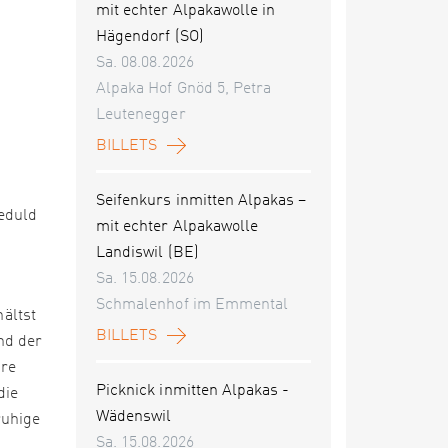
mit echter Alpakawolle in
Hägendorf (SO)
Sa. 08.08.2026
Alpaka Hof Gnöd 5, Petra
Leutenegger
BILLETS
Seifenkurs inmitten Alpakas –
Geduld
mit echter Alpakawolle
Landiswil (BE)
Sa. 15.08.2026
Schmalenhof im Emmental
hältst
BILLETS
nd der
ure
Picknick inmitten Alpakas -
die
Wädenswil
ruhige
Sa. 15.08.2026