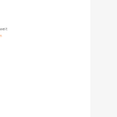
weit
en