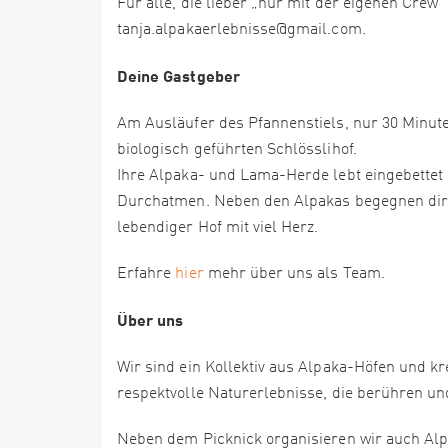
Für alle, die lieber „nur mit der eigenen Crew
tanja.alpakaerlebnisse@gmail.com.
Deine Gastgeber
Am Ausläufer des Pfannenstiels, nur 30 Minut
biologisch geführten Schlösslihof.
Ihre Alpaka- und Lama-Herde lebt eingebettet
Durchatmen. Neben den Alpakas begegnen dir h
lebendiger Hof mit viel Herz.
Erfahre
hier
mehr über uns als Team.
Über uns
Wir sind ein Kollektiv aus Alpaka-Höfen und k
respektvolle Naturerlebnisse, die berühren un
Neben dem Picknick organisieren wir auch Alp