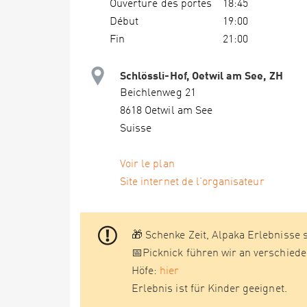
Ouverture des portes
18:45
Début
19:00
Fin
21:00
Schlössli-Hof, Oetwil am See, ZH
Beichlenweg 21
8618 Oetwil am See
Suisse
Voir le plan
Site internet de l'organisateur
🎁 Schenke Zeit, Alpaka Erlebnisse 
📅Picknick führen wir an verschied
Höfe:
hier
Erlebnis ist für Kinder geeignet.