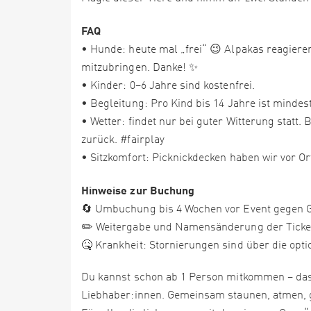
FAQ
• Hunde: heute mal „frei“ 😉 Alpakas reagieren
mitzubringen. Danke! ✨
• Kinder: 0–6 Jahre sind kostenfrei.
• Begleitung: Pro Kind bis 14 Jahre ist minde
• Wetter: findet nur bei guter Witterung statt
zurück. #fairplay
• Sitzkomfort: Picknickdecken haben wir vor O
Hinweise zur Buchung
🔄 Umbuchung bis 4 Wochen vor Event gegen G
✏️ Weitergabe und Namensänderung der Tickets
🤒 Krankheit: Stornierungen sind über die opt
Du kannst schon ab 1 Person mitkommen – das 
Liebhaber:innen. Gemeinsam staunen, atmen, 