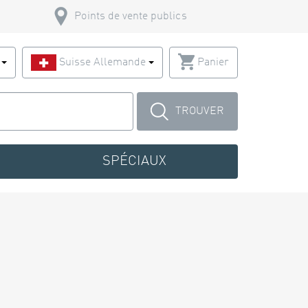
Points de vente publics
s
Suisse Allemande
Panier
TROUVER
SPÉCIAUX