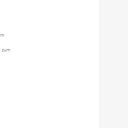
dem
g zum
n