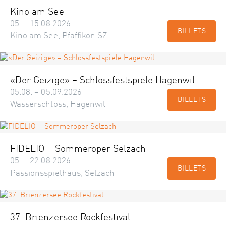
Kino am See
05. – 15.08.2026
BILLETS
Kino am See, Pfäffikon SZ
«Der Geizige» – Schlossfestspiele Hagenwil
05.08. – 05.09.2026
BILLETS
Wasserschloss, Hagenwil
FIDELIO – Sommeroper Selzach
05. – 22.08.2026
BILLETS
Passionsspielhaus, Selzach
37. Brienzersee Rockfestival