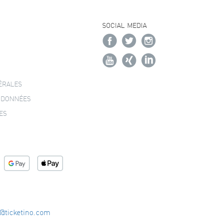
SOCIAL MEDIA
ÉRALES
 DONNÉES
ES
o@ticketino.com