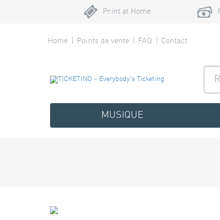
Print at Home
Home
Points de vente
FAQ
Contact
MUSIQUE