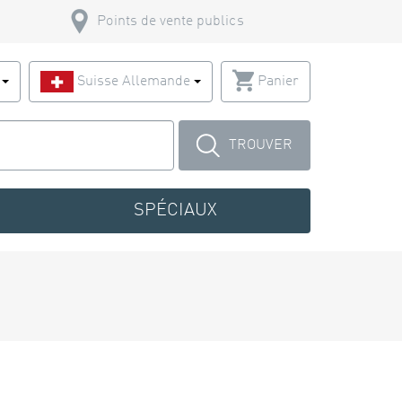
Points de vente publics
s
Suisse Allemande
Panier
TROUVER
SPÉCIAUX