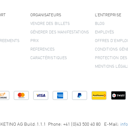
ORT
ORGANISATEURS
L’ENTREPRISE
VENDRE DES BILLETS
BLOG
GÉNERER DES MANIFESTATIONS
EMPLOYÉS
GREEMENTS
PRIX
OFFRES D’EMPLOI
REFERENCES
CONDITIONS GÉN
CARACTÉRISTIQUES
PROTECTION DES
MENTIONS LÉGAL
KETINO AG Build:1.1.1 Phone: +41 (0)43 500 40 80 E-Mail:
inf