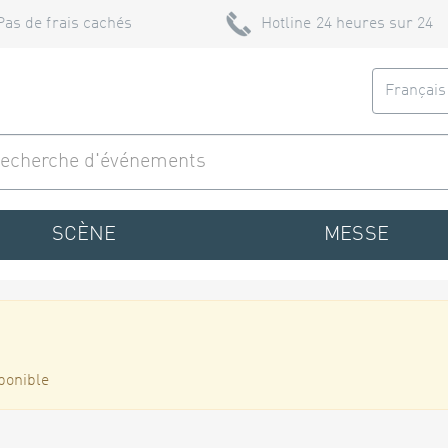
Pas de frais cachés
Hotline 24 heures sur 24
Françai
SCÈNE
MESSE
ponible