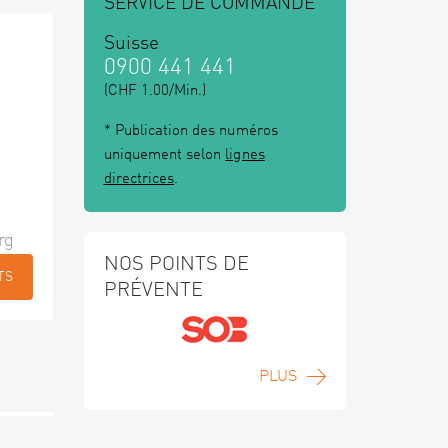
SERVICE DE COMMANDE
Suisse
0900 441 441
(CHF 1.00/Min.)
* Publication des numéros
uniquement selon
lignes
directrices
.
rg
NOS POINTS DE
TS
PRÉVENTE
PLUS