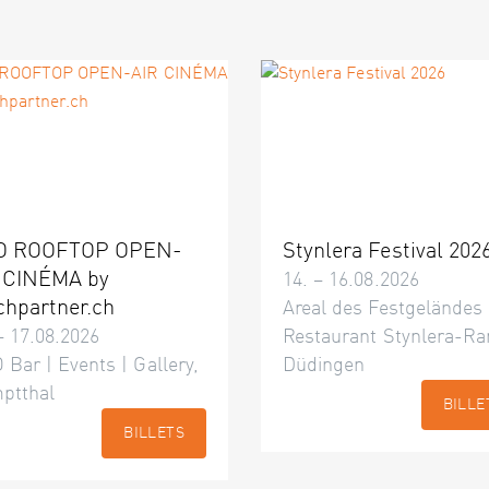
O ROOFTOP OPEN-
Stynlera Festival 202
 CINÉMA by
14. – 16.08.2026
chpartner.ch
Areal des Festgeländes
– 17.08.2026
Restaurant Stynlera-Ra
 Bar | Events | Gallery,
Düdingen
ptthal
BILLE
BILLETS