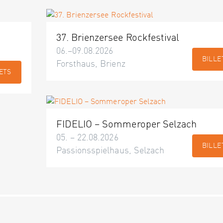
37. Brienzersee Rockfestival
06.–09.08.2026
BILLE
Forsthaus, Brienz
ETS
FIDELIO – Sommeroper Selzach
05. – 22.08.2026
BILLE
Passionsspielhaus, Selzach