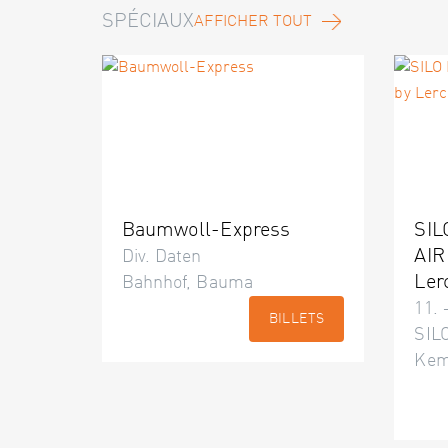
SPÉCIAUX
AFFICHER TOUT
Baumwoll-Express
SIL
AIR
Div. Daten
Ler
Bahnhof, Bauma
11. 
BILLETS
SILO
Kem