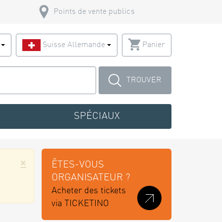
Points de vente publics
s
Suisse Allemande
Panier
TROUVER
SPÉCIAUX
×
ÊTES-VOUS
ORGANISATEUR ?
Acheter des tickets
via TICKETINO