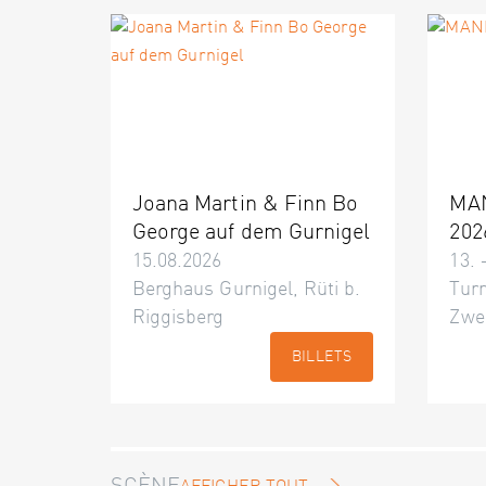
Joana Martin & Finn Bo
MA
George auf dem Gurnigel
202
15.08.2026
13. 
Berghaus Gurnigel, Rüti b.
Turn
Riggisberg
Zwe
BILLETS