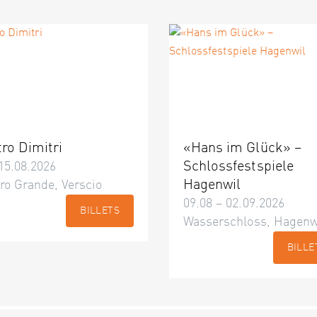
tro Dimitri
«Hans im Glück» –
Schlossfestspiele
15.08.2026
Hagenwil
ro Grande, Verscio
09.08 – 02.09.2026
BILLETS
Wasserschloss, Hagenw
BILLE