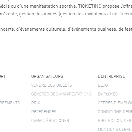
édie ou d’une manifestation sportive, TICKETINO propose l’offre 
vente, gestion des invités (gestion des invitations et de l’accu
ncerts, d’événements culturels, d’événements business, de festi
ORT
ORGANISATEURS
L’ENTREPRISE
VENDRE DES BILLETS
BLOG
GÉNERER DES MANIFESTATIONS
EMPLOYÉS
GREEMENTS
PRIX
OFFRES D’EMPLOI
REFERENCES
CONDITIONS GÉN
CARACTÉRISTIQUES
PROTECTION DES
MENTIONS LÉGAL