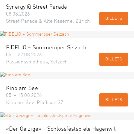
Synergy @ Street Parade
08.08.2026
BILLETS
Street Parade & Alte Kaserne, Zürich
FIDELIO – Sommeroper Selzach
05. – 22.08.2026
BILLETS
Passionsspielhaus, Selzach
Kino am See
05. – 15.08.2026
BILLETS
Kino am See, Pfäffikon SZ
«Der Geizige» – Schlossfestspiele Hagenwil