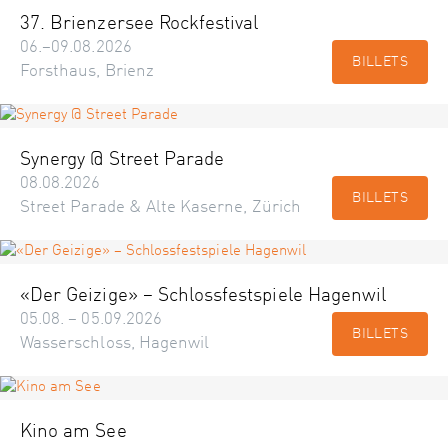
37. Brienzersee Rockfestival
06.–09.08.2026
BILLETS
Forsthaus, Brienz
Synergy @ Street Parade
08.08.2026
BILLETS
Street Parade & Alte Kaserne, Zürich
«Der Geizige» – Schlossfestspiele Hagenwil
05.08. – 05.09.2026
BILLETS
Wasserschloss, Hagenwil
Kino am See