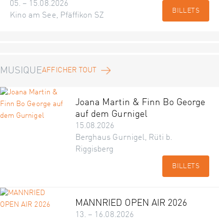
05. – 15.08.2026
BILLETS
Kino am See, Pfäffikon SZ
MUSIQUE
AFFICHER TOUT
Joana Martin & Finn Bo George
auf dem Gurnigel
15.08.2026
Berghaus Gurnigel, Rüti b.
Riggisberg
BILLETS
MANNRIED OPEN AIR 2026
13. – 16.08.2026