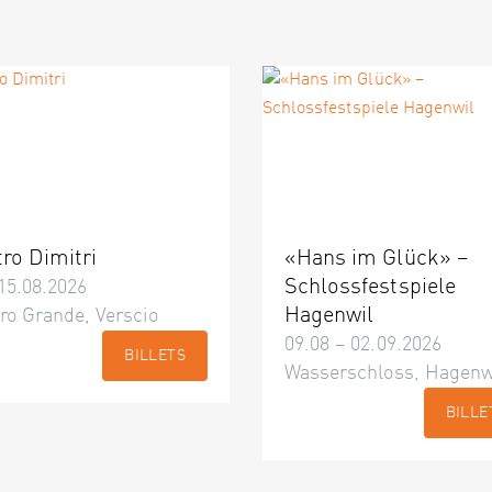
tro Dimitri
«Hans im Glück» –
Schlossfestspiele
15.08.2026
Hagenwil
ro Grande, Verscio
09.08 – 02.09.2026
BILLETS
Wasserschloss, Hagenw
BILLE