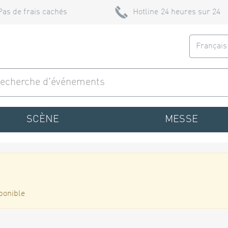
Pas de frais cachés
Hotline 24 heures sur 24
Françai
SCÈNE
MESSE
ponible