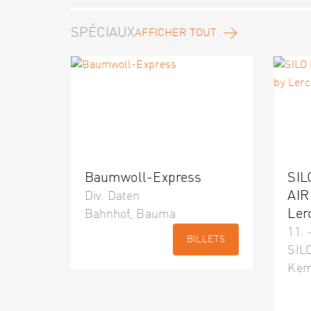
SPÉCIAUX
AFFICHER TOUT
Baumwoll-Express
SIL
AIR
Div. Daten
Ler
Bahnhof, Bauma
11. 
BILLETS
SILO
Kem