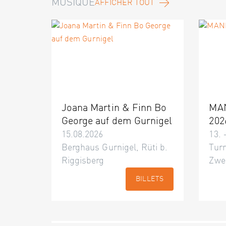
MUSIQUE
AFFICHER TOUT
Joana Martin & Finn Bo
MA
George auf dem Gurnigel
202
15.08.2026
13. 
Berghaus Gurnigel, Rüti b.
Turn
Riggisberg
Zwe
BILLETS