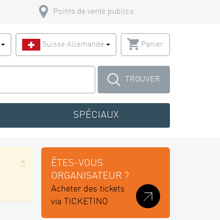
Points de vente publics
s
Suisse Allemande
Panier
TROUVER
SPÉCIAUX
×
ÊTES-VOUS
ORGANISATEUR ?
Acheter des tickets
via TICKETINO