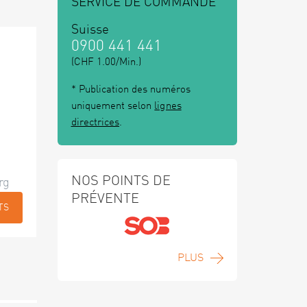
SERVICE DE COMMANDE
Suisse
0900 441 441
(CHF 1.00/Min.)
* Publication des numéros
uniquement selon
lignes
directrices
.
NOS POINTS DE
rg
PRÉVENTE
TS
PLUS