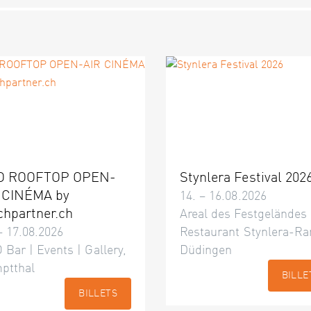
O ROOFTOP OPEN-
Stynlera Festival 202
 CINÉMA by
14. – 16.08.2026
chpartner.ch
Areal des Festgeländes
– 17.08.2026
Restaurant Stynlera-Ra
 Bar | Events | Gallery,
Düdingen
ptthal
BILLE
BILLETS