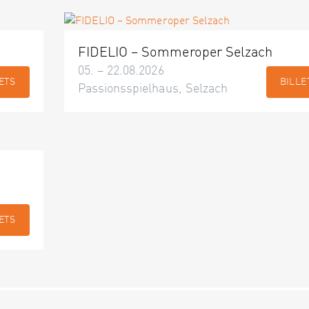
FIDELIO – Sommeroper Selzach
05. – 22.08.2026
ETS
BILLE
Passionsspielhaus, Selzach
ETS