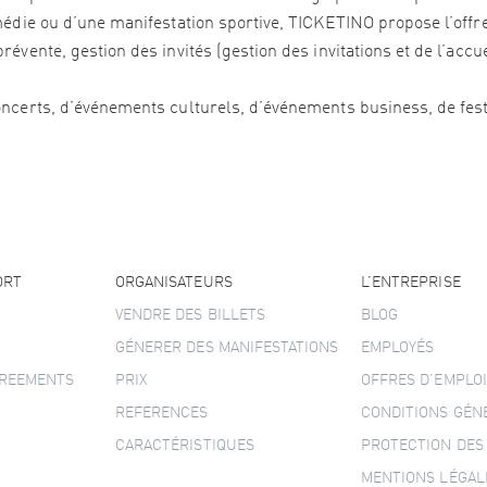
édie ou d’une manifestation sportive, TICKETINO propose l’offre 
vente, gestion des invités (gestion des invitations et de l’accu
ncerts, d’événements culturels, d’événements business, de festi
ORT
ORGANISATEURS
L’ENTREPRISE
VENDRE DES BILLETS
BLOG
GÉNERER DES MANIFESTATIONS
EMPLOYÉS
GREEMENTS
PRIX
OFFRES D’EMPLOI
REFERENCES
CONDITIONS GÉN
CARACTÉRISTIQUES
PROTECTION DES
MENTIONS LÉGAL