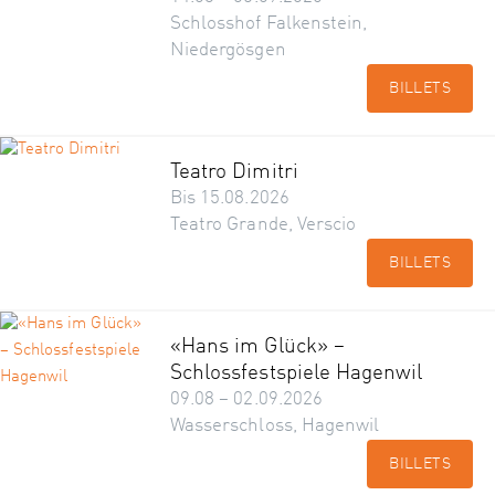
Schlosshof Falkenstein,
Niedergösgen
BILLETS
Teatro Dimitri
Bis 15.08.2026
Teatro Grande, Verscio
BILLETS
«Hans im Glück» –
Schlossfestspiele Hagenwil
09.08 – 02.09.2026
Wasserschloss, Hagenwil
BILLETS