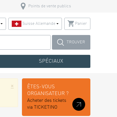
Points de vente publics
s
Suisse Allemande
Panier
TROUVER
SPÉCIAUX
×
ÊTES-VOUS
ORGANISATEUR ?
Acheter des tickets
via TICKETINO