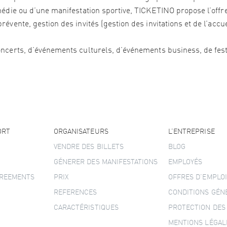
édie ou d’une manifestation sportive, TICKETINO propose l’offre 
vente, gestion des invités (gestion des invitations et de l’accu
ncerts, d’événements culturels, d’événements business, de festi
ORT
ORGANISATEURS
L’ENTREPRISE
VENDRE DES BILLETS
BLOG
GÉNERER DES MANIFESTATIONS
EMPLOYÉS
GREEMENTS
PRIX
OFFRES D’EMPLOI
REFERENCES
CONDITIONS GÉN
CARACTÉRISTIQUES
PROTECTION DES
MENTIONS LÉGAL