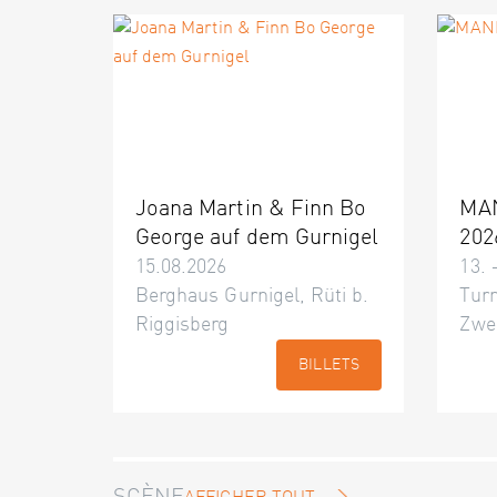
Joana Martin & Finn Bo
MA
George auf dem Gurnigel
202
15.08.2026
13. 
Berghaus Gurnigel, Rüti b.
Turn
Riggisberg
Zwe
BILLETS