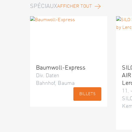
SPÉCIAUX
AFFICHER TOUT
Baumwoll-Express
SIL
AIR
Div. Daten
Ler
Bahnhof, Bauma
11. 
BILLETS
SILO
Kem