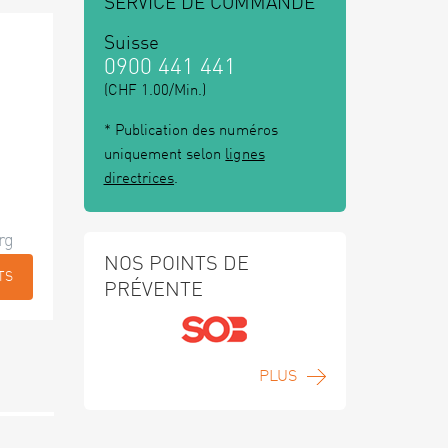
SERVICE DE COMMANDE
Suisse
0900 441 441
(CHF 1.00/Min.)
* Publication des numéros
uniquement selon
lignes
directrices
.
rg
NOS POINTS DE
TS
PRÉVENTE
PLUS