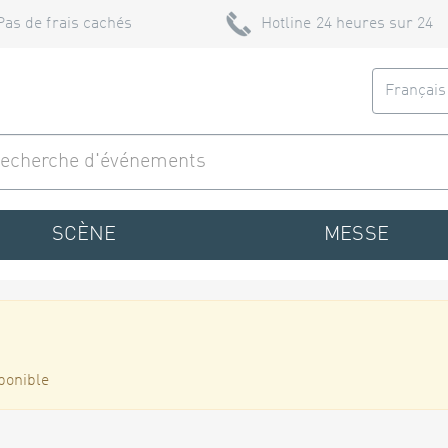
Pas de frais cachés
Hotline 24 heures sur 24
Françai
SCÈNE
MESSE
ponible