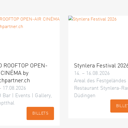
O ROOFTOP OPEN-
Stynlera Festival 202
 CINÉMA by
14. – 16.08.2026
chpartner.ch
Areal des Festgeländes
– 17.08.2026
Restaurant Stynlera-Ra
 Bar | Events | Gallery,
Düdingen
ptthal
BILLE
BILLETS