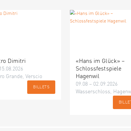
tro Dimitri
«Hans im Glück» –
Schlossfestspiele
15.08.2026
Hagenwil
ro Grande, Verscio
09.08 – 02.09.2026
BILLETS
Wasserschloss, Hagenw
BILLE