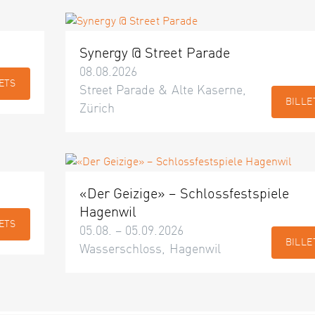
Synergy @ Street Parade
08.08.2026
ETS
Street Parade & Alte Kaserne,
BILLE
Zürich
«Der Geizige» – Schlossfestspiele
Hagenwil
ETS
05.08. – 05.09.2026
BILLE
Wasserschloss, Hagenwil