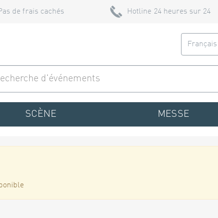
Pas de frais cachés
Hotline 24 heures sur 24
Françai
SCÈNE
MESSE
ponible