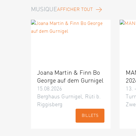
MUSIQUE
AFFICHER TOUT
Joana Martin & Finn Bo
MA
George auf dem Gurnigel
202
15.08.2026
13. 
Berghaus Gurnigel, Rüti b.
Turn
Riggisberg
Zwe
BILLETS