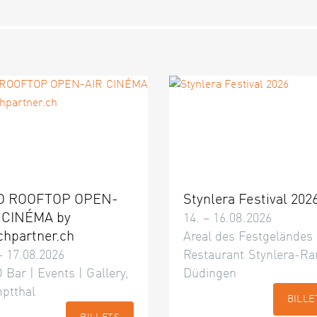
O ROOFTOP OPEN-
Stynlera Festival 202
 CINÉMA by
14. – 16.08.2026
chpartner.ch
Areal des Festgeländes
– 17.08.2026
Restaurant Stynlera-Ra
 Bar | Events | Gallery,
Düdingen
ptthal
BILLE