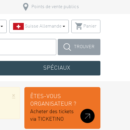
Points de vente publics
s
Suisse Allemande
Panier
TROUVER
SPÉCIAUX
×
ÊTES-VOUS
ORGANISATEUR ?
Acheter des tickets
via TICKETINO