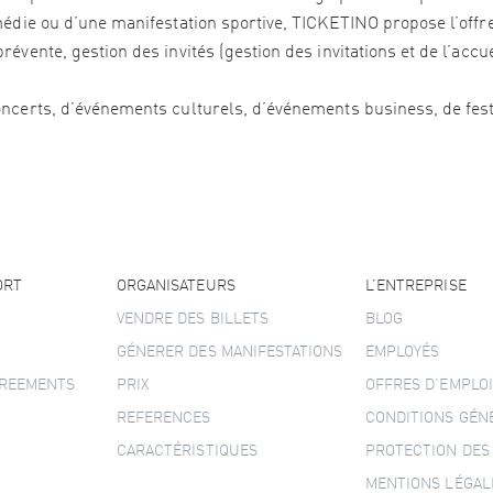
édie ou d’une manifestation sportive, TICKETINO propose l’offre 
vente, gestion des invités (gestion des invitations et de l’accu
ncerts, d’événements culturels, d’événements business, de festi
ORT
ORGANISATEURS
L’ENTREPRISE
VENDRE DES BILLETS
BLOG
GÉNERER DES MANIFESTATIONS
EMPLOYÉS
GREEMENTS
PRIX
OFFRES D’EMPLOI
REFERENCES
CONDITIONS GÉN
CARACTÉRISTIQUES
PROTECTION DES
MENTIONS LÉGAL