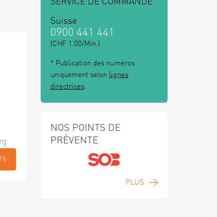
SERVICE DE COMMANDE
Suisse
0900 441 441
(CHF 1.00/Min.)
* Publication des numéros
uniquement selon
lignes
directrices
.
NOS POINTS DE
PRÉVENTE
rg
TS
PLUS