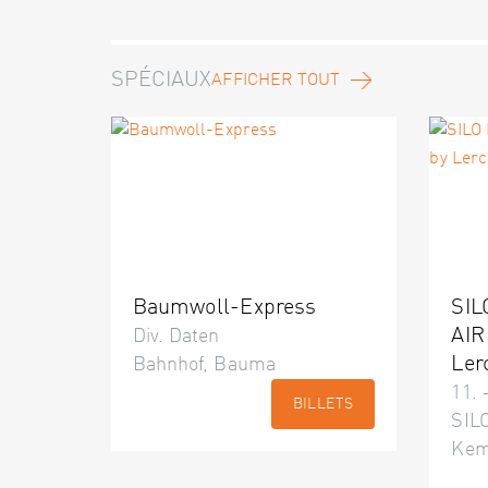
SPÉCIAUX
AFFICHER TOUT
Baumwoll-Express
SIL
AIR
Div. Daten
Ler
Bahnhof, Bauma
11. 
BILLETS
SILO
Kem