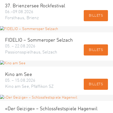
37. Brienzersee Rockfestival
06.–09.08.2026
BILLETS
Forsthaus, Brienz
FIDELIO – Sommeroper Selzach
05. – 22.08.2026
BILLETS
Passionsspielhaus, Selzach
Kino am See
05. – 15.08.2026
BILLETS
Kino am See, Pfäffikon SZ
«Der Geizige» – Schlossfestspiele Hagenwil