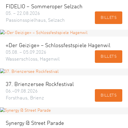
FIDELIO – Sommeroper Selzach
05. – 22.08.2026
BILLETS
Passionsspielhaus, Selzach
«Der Geizige» – Schlossfestspiele Hagenwil
05.08. – 05.09.2026
BILLETS
Wasserschloss, Hagenwil
37. Brienzersee Rockfestival
06.–09.08.2026
BILLETS
Forsthaus, Brienz
Synergy @ Street Parade