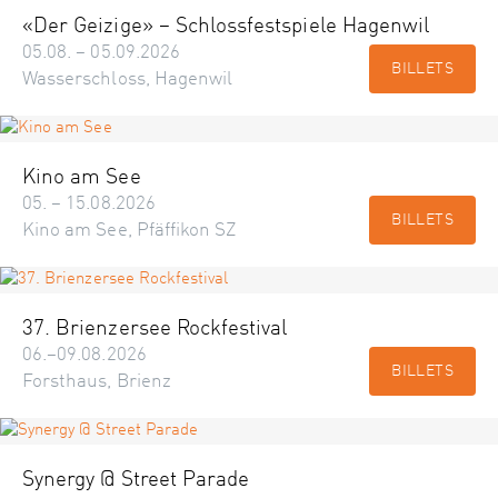
«Der Geizige» – Schlossfestspiele Hagenwil
05.08. – 05.09.2026
BILLETS
Wasserschloss, Hagenwil
Kino am See
05. – 15.08.2026
BILLETS
Kino am See, Pfäffikon SZ
37. Brienzersee Rockfestival
06.–09.08.2026
BILLETS
Forsthaus, Brienz
Synergy @ Street Parade