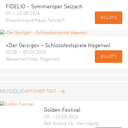
FIDELIO – Sommeroper Selzach
05. – 22.08.2026
BILLETS
Passionsspielhaus, Selzach
«Der Geizige» – Schlossfestspiele Hagenwil
05.08. – 05.09.2026
BILLETS
Wasserschloss, Hagenwil
MUSIQUE
AFFICHER TOUT
Golden Festival
20. – 23.08.2026
Ref. Kirche Tal, Herrliberg