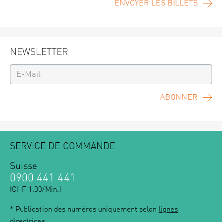
ENVOYER LES BILLETS
NEWSLETTER
ABONNER
SERVICE DE COMMANDE
Suisse
0900 441 441
(CHF 1.00/Min.)
* Publication des numéros uniquement selon
lignes
directrices
.